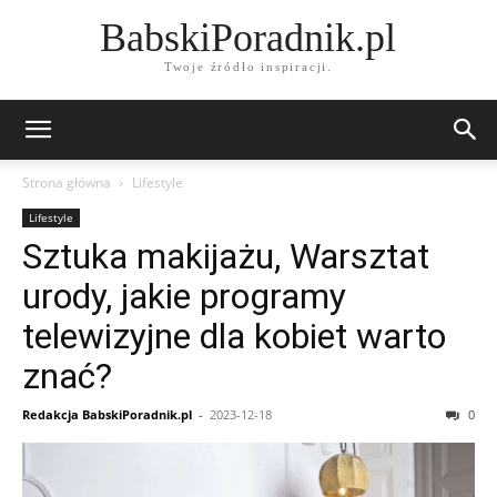
BabskiPoradnik.pl
Twoje źródło inspiracji.
Strona główna
Lifestyle
Lifestyle
Sztuka makijażu, Warsztat
urody, jakie programy
telewizyjne dla kobiet warto
znać?
Redakcja BabskiPoradnik.pl
-
2023-12-18
0