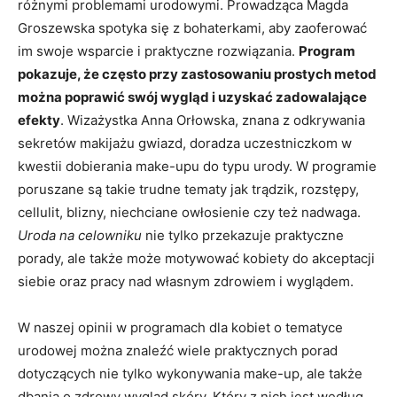
różnymi problemami urodowymi. Prowadząca Magda
Groszewska spotyka się z bohaterkami, aby zaoferować
im swoje wsparcie i praktyczne rozwiązania.
Program
pokazuje, że często przy zastosowaniu prostych metod
można poprawić swój wygląd i uzyskać zadowalające
efekty
. Wizażystka Anna Orłowska, znana z odkrywania
sekretów makijażu gwiazd, doradza uczestniczkom w
kwestii dobierania make-upu do typu urody. W programie
poruszane są takie trudne tematy jak trądzik, rozstępy,
cellulit, blizny, niechciane owłosienie czy też nadwaga.
Uroda na celowniku
nie tylko przekazuje praktyczne
porady, ale także może motywować kobiety do akceptacji
siebie oraz pracy nad własnym zdrowiem i wyglądem.
W naszej opinii w programach dla kobiet o tematyce
urodowej można znaleźć wiele praktycznych porad
dotyczących nie tylko wykonywania make-up, ale także
dbania o zdrowy wygląd skóry. Który z nich jest według