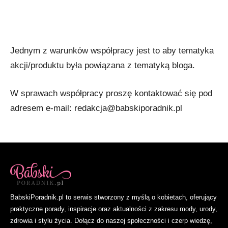
Jednym z warunków współpracy jest to aby tematyka
akcji/produktu była powiązana z tematyką bloga.
W sprawach współpracy proszę kontaktować się pod
adresem e-mail:
redakcja@babskiporadnik.pl
BabskiPoradnik.pl to serwis stworzony z myślą o kobietach, oferujący
praktyczne porady, inspiracje oraz aktualności z zakresu mody, urody,
zdrowia i stylu życia. Dołącz do naszej społeczności i czerp wiedzę,