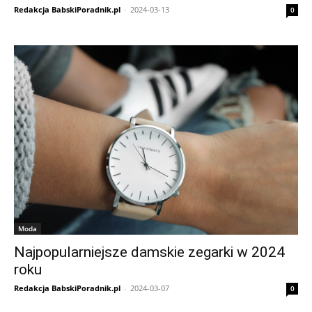
Redakcja BabskiPoradnik.pl
-
2024-03-13
0
Moda
Najpopularniejsze damskie zegarki w 2024
roku
Redakcja BabskiPoradnik.pl
-
2024-03-07
0