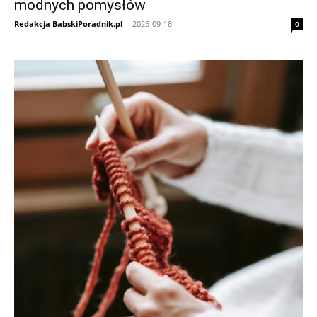
modnych pomysłów
Redakcja BabskiPoradnik.pl
-
2025-09-18
0