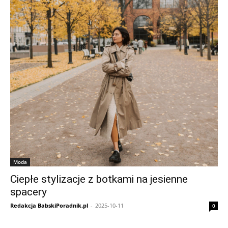
Moda
Ciepłe stylizacje z botkami na jesienne
spacery
Redakcja BabskiPoradnik.pl
-
2025-10-11
0