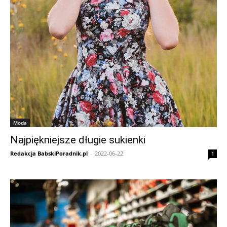
Moda
Najpiękniejsze długie sukienki
Redakcja BabskiPoradnik.pl
-
2022-06-22
1