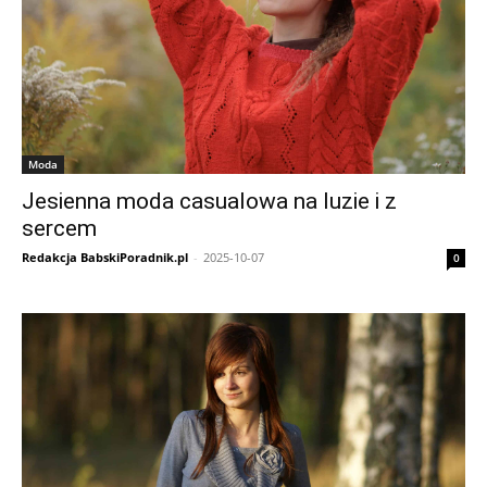
Moda
Jesienna moda casualowa na luzie i z
sercem
Redakcja BabskiPoradnik.pl
-
2025-10-07
0