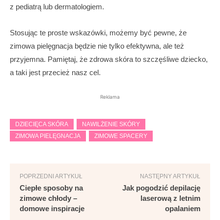
z pediatrą lub dermatologiem.
Stosując te proste wskazówki, możemy być pewne, że
zimowa pielęgnacja będzie nie tylko efektywna, ale też
przyjemna. Pamiętaj, że zdrowa skóra to szczęśliwe dziecko,
a taki jest przecież nasz cel.
Reklama
DZIECIĘCA SKÓRA
NAWILŻENIE SKÓRY
ZIMOWA PIELĘGNACJA
ZIMOWE SPACERY
POPRZEDNI ARTYKUŁ
NASTĘPNY ARTYKUŁ
Ciepłe sposoby na
Jak pogodzić depilację
zimowe chłody –
laserową z letnim
domowe inspiracje
opalaniem