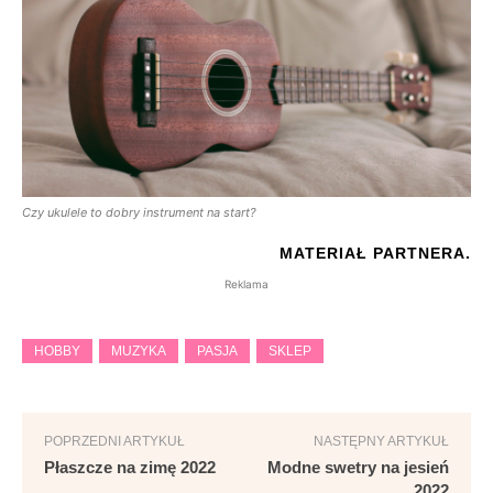
Czy ukulele to dobry instrument na start?
MATERIAŁ PARTNERA.
Reklama
HOBBY
MUZYKA
PASJA
SKLEP
POPRZEDNI ARTYKUŁ
NASTĘPNY ARTYKUŁ
Płaszcze na zimę 2022
Modne swetry na jesień
2022