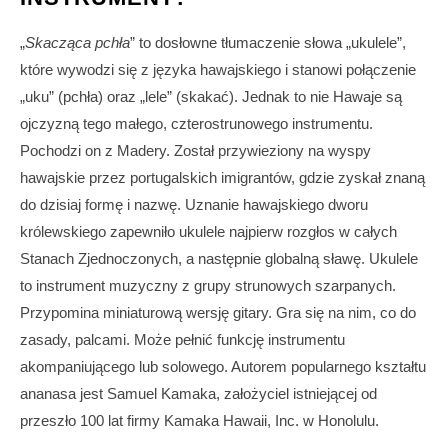
„
Skacząca pchła
” to dosłowne tłumaczenie słowa „ukulele”,
które wywodzi się z języka hawajskiego i stanowi połączenie
„uku” (pchła) oraz „lele” (skakać). Jednak to nie Hawaje są
ojczyzną tego małego, czterostrunowego instrumentu.
Pochodzi on z Madery. Został przywieziony na wyspy
hawajskie przez portugalskich imigrantów, gdzie zyskał znaną
do dzisiaj formę i nazwę. Uznanie hawajskiego dworu
królewskiego zapewniło ukulele najpierw rozgłos w całych
Stanach Zjednoczonych, a następnie globalną sławę. Ukulele
to instrument muzyczny z grupy strunowych szarpanych.
Przypomina miniaturową wersję gitary. Gra się na nim, co do
zasady, palcami. Może pełnić funkcję instrumentu
akompaniującego lub solowego. Autorem popularnego kształtu
ananasa jest Samuel Kamaka, założyciel istniejącej od
przeszło 100 lat firmy Kamaka Hawaii, Inc. w Honolulu.