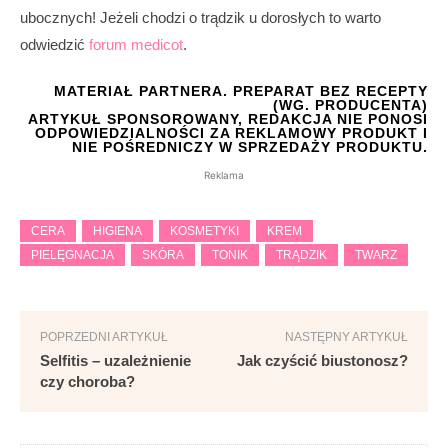
ubocznych! Jeżeli chodzi o trądzik u dorosłych to warto
odwiedzić
forum medicot
.
MATERIAŁ PARTNERA. PREPARAT BEZ RECEPTY
(WG. PRODUCENTA)
ARTYKUŁ SPONSOROWANY, REDAKCJA NIE PONOSI
ODPOWIEDZIALNOŚCI ZA REKLAMOWY PRODUKT I
NIE POŚREDNICZY W SPRZEDAŻY PRODUKTU.
Reklama
CERA
HIGIENA
KOSMETYKI
KREM
PIELĘGNACJA
SKÓRA
TONIK
TRĄDZIK
TWARZ
POPRZEDNI ARTYKUŁ
NASTĘPNY ARTYKUŁ
Selfitis – uzależnienie
Jak czyścić biustonosz?
czy choroba?