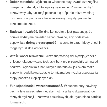
Dobór materiału.
Wybierając wiosenne buty, zwróć szczególną
uwagę na materiał, z którego są wykonane. Powinien on być
przewiewny, aby uniknąć pocenia się stóp, ale także w miarę
możliwości odporny na chwilowe zmiany pogody, jak nagłe
przelotne deszcze.
Budowa i trwałość.
Solidna konstrukcja jest gwarancją, że
obuwie wytrzyma niejeden sezon. Ważne, aby podeszwa
zapewniała
dobrą przyczepność
– wiosna to czas, kiedy chodniki
mogą być śliskie od deszczu.
Właściwości termiczne.
Wczesną wiosną dni bywają jeszcze
chłodne, dlatego ważne jest, aby buty nie przewodziły zimna od
podłoża. Wyściółka z naturalnych materiałów jak skóra może
zapewnić dodatkową izolację termiczną bez ryzyka przegrzania
stopy podczas cieplejszych dni.
Funkcjonalność i wszechstronność.
Wiosenne buty powinny
być na tyle wszechstronne, aby można je było dopasować do
różnych stylizacji – zarówno casualowych jak i tych nieco bardziej
formalnych.