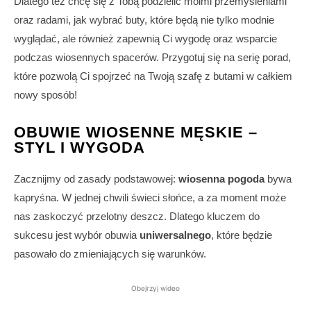
Dlatego też chcę się z Tobą podzielić moimi przemyśleniami
oraz radami, jak wybrać buty, które będą nie tylko modnie
wyglądać, ale również zapewnią Ci wygodę oraz wsparcie
podczas wiosennych spacerów. Przygotuj się na serię porad,
które pozwolą Ci spojrzeć na Twoją szafę z butami w całkiem
nowy sposób!
OBUWIE WIOSENNE MĘSKIE –
STYL I WYGODA
Zacznijmy od zasady podstawowej:
wiosenna pogoda
bywa
kapryśna. W jednej chwili świeci słońce, a za moment może
nas zaskoczyć przelotny deszcz. Dlatego kluczem do
sukcesu jest wybór obuwia
uniwersalnego
, które będzie
pasowało do zmieniających się warunków.
Obejrzyj wideo