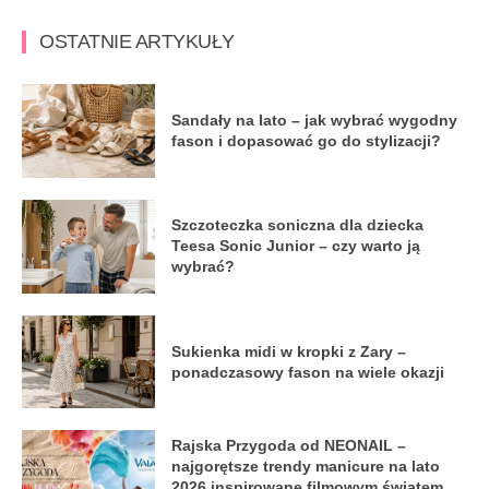
OSTATNIE ARTYKUŁY
Sandały na lato – jak wybrać wygodny
fason i dopasować go do stylizacji?
Szczoteczka soniczna dla dziecka
Teesa Sonic Junior – czy warto ją
wybrać?
Sukienka midi w kropki z Zary –
ponadczasowy fason na wiele okazji
Rajska Przygoda od NEONAIL –
najgorętsze trendy manicure na lato
2026 inspirowane filmowym światem