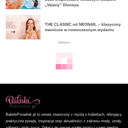
„Vaiany” Disneya
THE CLASSIC od NEONAIL – klasyczny
manicure w nowoczesnym wydaniu
Reklama
BabskiPoradnik.pl to serwis stworzony z myślą o kobietach, oferujący
praktyczne porady, inspiracje oraz aktualności z zakresu mody, urody,
zdrowia i stylu życia. Dołącz do naszej społeczności i czerp wiedzę,