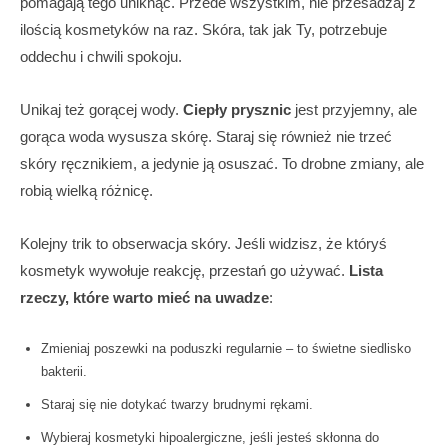
pomagają tego uniknąć. Przede wszystkim, nie przesadzaj z
ilością kosmetyków na raz. Skóra, tak jak Ty, potrzebuje
oddechu i chwili spokoju.
Unikaj też gorącej wody.
Ciepły prysznic
jest przyjemny, ale
gorąca woda wysusza skórę. Staraj się również nie trzeć
skóry ręcznikiem, a jedynie ją osuszać. To drobne zmiany, ale
robią wielką różnicę.
Kolejny trik to obserwacja skóry. Jeśli widzisz, że któryś
kosmetyk wywołuje reakcję, przestań go używać.
Lista
rzeczy, które warto mieć na uwadze
:
Zmieniaj poszewki na poduszki regularnie – to świetne siedlisko
bakterii.
Staraj się nie dotykać twarzy brudnymi rękami.
Wybieraj kosmetyki hipoalergiczne, jeśli jesteś skłonna do