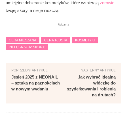
umiejętne dobieranie kosmetyków, które wspierają
zdrowie
twojej skóry, a nie je niszczą.
Reklama
CERA MIESZANA
CERA TŁUSTA
KOSMETYKI
PIELĘGNACJA SKÓRY
POPRZEDNI ARTYKUŁ
NASTĘPNY ARTYKUŁ
Jesień 2025 z NEONAIL
Jak wybrać idealną
– sztuka na paznokciach
włóczkę do
w nowym wydaniu
szydełkowania i robienia
na drutach?