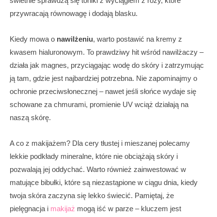
świetnie sprawdzą się toniki z wyciągiem z róży, które
przywracają równowagę i dodają blasku.
Kiedy mowa o
nawilżeniu
, warto postawić na kremy z
kwasem hialuronowym. To prawdziwy hit wśród nawilżaczy –
działa jak magnes, przyciągając wodę do skóry i zatrzymując
ją tam, gdzie jest najbardziej potrzebna. Nie zapominajmy o
ochronie przeciwsłonecznej – nawet jeśli słońce wydaje się
schowane za chmurami, promienie UV wciąż działają na
naszą skórę.
A co z makijażem? Dla cery tłustej i mieszanej polecamy
lekkie podkłady mineralne, które nie obciążają skóry i
pozwalają jej oddychać. Warto również zainwestować w
matujące bibułki, które są niezastąpione w ciągu dnia, kiedy
twoja skóra zaczyna się lekko świecić. Pamiętaj, że
pielęgnacja i
makijaż
mogą iść w parze – kluczem jest