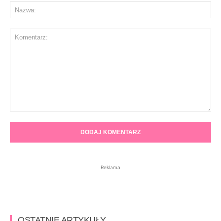
Na
Komentarz:
Reklama
OSTATNIE ARTYKUŁY