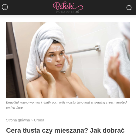
Beautiful young woman in bathroom with moisturizing and anti-aging cream applied
on her face
Strona główna
Uroda
Cera tłusta czy mieszana? Jak dobrać