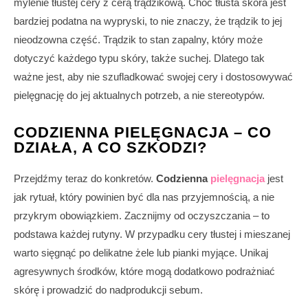
mylenie tłustej cery z cerą trądzikową. Choć tłusta skóra jest
bardziej podatna na wypryski, to nie znaczy, że trądzik to jej
nieodzowna część. Trądzik to stan zapalny, który może
dotyczyć każdego typu skóry, także suchej. Dlatego tak
ważne jest, aby nie szufladkować swojej cery i dostosowywać
pielęgnację do jej aktualnych potrzeb, a nie stereotypów.
CODZIENNA PIELĘGNACJA – CO
DZIAŁA, A CO SZKODZI?
Przejdźmy teraz do konkretów.
Codzienna
pielęgnacja
jest
jak rytuał, który powinien być dla nas przyjemnością, a nie
przykrym obowiązkiem. Zacznijmy od oczyszczania – to
podstawa każdej rutyny. W przypadku cery tłustej i mieszanej
warto sięgnąć po delikatne żele lub pianki myjące. Unikaj
agresywnych środków, które mogą dodatkowo podrażniać
skórę i prowadzić do nadprodukcji sebum.