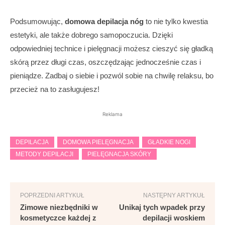
Podsumowując,
domowa depilacja nóg
to nie tylko kwestia
estetyki, ale także dobrego samopoczucia. Dzięki
odpowiedniej technice i pielęgnacji możesz cieszyć się gładką
skórą przez długi czas, oszczędzając jednocześnie czas i
pieniądze. Zadbaj o siebie i pozwól sobie na chwilę relaksu, bo
przecież na to zasługujesz!
Reklama
DEPILACJA
DOMOWA PIELĘGNACJA
GŁADKIE NOGI
METODY DEPILACJI
PIELĘGNACJA SKÓRY
POPRZEDNI ARTYKUŁ
NASTĘPNY ARTYKUŁ
Zimowe niezbędniki w
Unikaj tych wpadek przy
kosmetyczce każdej z
depilacji woskiem