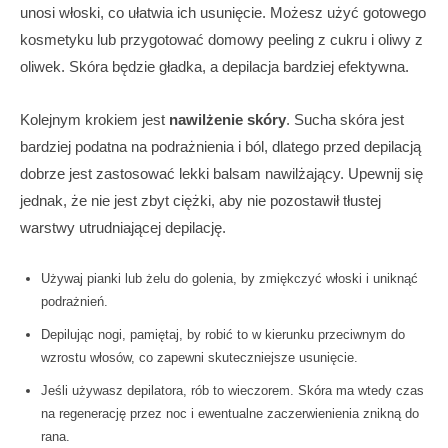
unosi włoski, co ułatwia ich usunięcie. Możesz użyć gotowego
kosmetyku lub przygotować domowy peeling z cukru i oliwy z
oliwek. Skóra będzie gładka, a depilacja bardziej efektywna.
Kolejnym krokiem jest
nawilżenie skóry
. Sucha skóra jest
bardziej podatna na podrażnienia i ból, dlatego przed depilacją
dobrze jest zastosować lekki balsam nawilżający. Upewnij się
jednak, że nie jest zbyt ciężki, aby nie pozostawił tłustej
warstwy utrudniającej depilację.
Używaj pianki lub żelu do golenia, by zmiękczyć włoski i uniknąć
podrażnień.
Depilując nogi, pamiętaj, by robić to w kierunku przeciwnym do
wzrostu włosów, co zapewni skuteczniejsze usunięcie.
Jeśli używasz depilatora, rób to wieczorem. Skóra ma wtedy czas
na regenerację przez noc i ewentualne zaczerwienienia znikną do
rana.