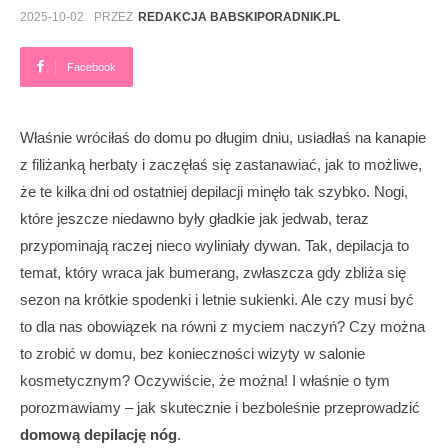
2025-10-02
PRZEZ
REDAKCJA BABSKIPORADNIK.PL
Facebook
Właśnie wróciłaś do domu po długim dniu, usiadłaś na kanapie
z filiżanką herbaty i zaczęłaś się zastanawiać, jak to możliwe,
że te kilka dni od ostatniej depilacji minęło tak szybko. Nogi,
które jeszcze niedawno były gładkie jak jedwab, teraz
przypominają raczej nieco wyliniały dywan. Tak, depilacja to
temat, który wraca jak bumerang, zwłaszcza gdy zbliża się
sezon na krótkie spodenki i letnie sukienki. Ale czy musi być
to dla nas obowiązek na równi z myciem naczyń? Czy można
to zrobić w domu, bez konieczności wizyty w salonie
kosmetycznym? Oczywiście, że można! I właśnie o tym
porozmawiamy – jak skutecznie i bezboleśnie przeprowadzić
domową depilację nóg
.