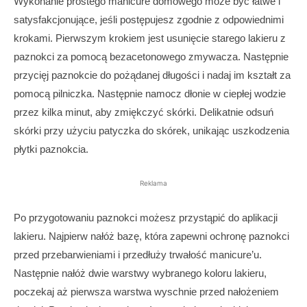
Wykonanie prostego manicure domowego może być łatwe i
satysfakcjonujące, jeśli postępujesz zgodnie z odpowiednimi
krokami. Pierwszym krokiem jest usunięcie starego lakieru z
paznokci za pomocą bezacetonowego zmywacza. Następnie
przycięj paznokcie do pożądanej długości i nadaj im kształt za
pomocą pilniczka. Następnie namocz dłonie w ciepłej wodzie
przez kilka minut, aby zmiękczyć skórki. Delikatnie odsuń
skórki przy użyciu patyczka do skórek, unikając uszkodzenia
płytki paznokcia.
Reklama
Po przygotowaniu paznokci możesz przystąpić do aplikacji
lakieru. Najpierw nałóż bazę, która zapewni ochronę paznokci
przed przebarwieniami i przedłuży trwałość manicure’u.
Następnie nałóż dwie warstwy wybranego koloru lakieru,
poczekaj aż pierwsza warstwa wyschnie przed nałożeniem