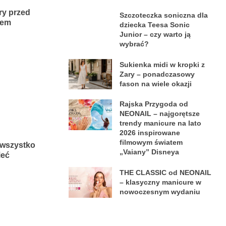
ry przed
Szczoteczka soniczna dla
iem
dziecka Teesa Sonic
Junior – czy warto ją
wybrać?
Sukienka midi w kropki z
Zary – ponadczasowy
fason na wiele okazji
Rajska Przygoda od
NEONAIL – najgorętsze
trendy manicure na lato
2026 inspirowane
filmowym światem
: wszystko
„Vaiany” Disneya
ieć
THE CLASSIC od NEONAIL
– klasyczny manicure w
nowoczesnym wydaniu