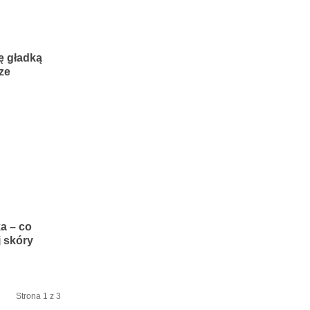
ę gładką
ze
a – co
j skóry
Strona 1 z 3