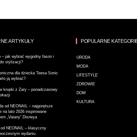
NE ARTYKUŁY
POPULARNE KATEGORI
o – jak wybrać wygodny fason i
URODA
o stylizacji?
MODA
oniczna dla dziecka Teesa Sonic
LIFESTYLE
arto ją wybrać?
ZDROWIE
w kropki z Zary – ponadczasowy
DOM
okazji
KULTURA
da od NEONAIL – najgorętsze
e na lato 2026 inspirowane
tem „Vaiany” Disneya
od NEONAIL – klasyczny
owoczesnym wydaniu