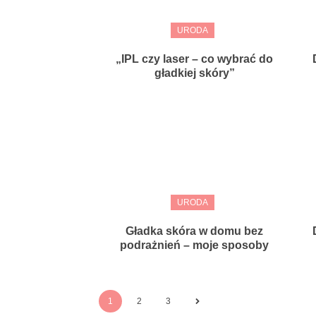
URODA
„IPL czy laser – co wybrać do
gładkiej skóry”
URODA
Gładka skóra w domu bez
podrażnień – moje sposoby
1
2
3