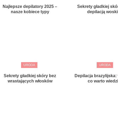
Najlepsze depilatory 2025 –
Sekrety gładkiej skó
nasze kobiece typy
depilacją wosk
URODA
URODA
Sekrety gładkiej skóry bez
Depilacja brazylijska
wrastających włosków
co warto wiedz