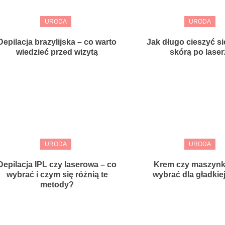
URODA
URODA
Depilacja brazylijska – co warto
Jak długo cieszyć si
wiedzieć przed wizytą
skórą po laser
URODA
URODA
Depilacja IPL czy laserowa – co
Krem czy maszynk
wybrać i czym się różnią te
wybrać dla gładkie
metody?