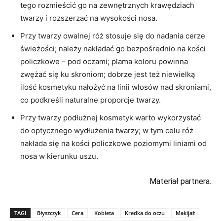
tego rozmieścić go na zewnętrznych krawędziach
twarzy i rozszerzać na wysokości nosa.
Przy twarzy owalnej róż stosuje się do nadania cerze
świeżości; należy nakładać go bezpośrednio na kości
policzkowe – pod oczami; plama koloru powinna
zwężać się ku skroniom; dobrze jest też niewielką
ilość kosmetyku nałożyć na linii włosów nad skroniami,
co podkreśli naturalne proporcje twarzy.
Przy twarzy podłużnej kosmetyk warto wykorzystać
do optycznego wydłużenia twarzy; w tym celu róż
nakłada się na kości policzkowe poziomymi liniami od
nosa w kierunku uszu.
Materiał partnera.
TAGI
Błyszczyk
Cera
Kobieta
Kredka do oczu
Makijaż