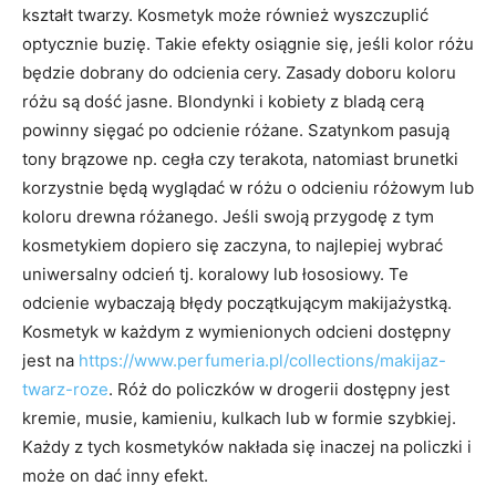
kształt twarzy. Kosmetyk może również wyszczuplić
optycznie buzię. Takie efekty osiągnie się, jeśli kolor różu
będzie dobrany do odcienia cery. Zasady doboru koloru
różu są dość jasne. Blondynki i kobiety z bladą cerą
powinny sięgać po odcienie różane. Szatynkom pasują
tony brązowe np. cegła czy terakota, natomiast brunetki
korzystnie będą wyglądać w różu o odcieniu różowym lub
koloru drewna różanego. Jeśli swoją przygodę z tym
kosmetykiem dopiero się zaczyna, to najlepiej wybrać
uniwersalny odcień tj. koralowy lub łososiowy. Te
odcienie wybaczają błędy początkującym makijażystką.
Kosmetyk w każdym z wymienionych odcieni dostępny
jest na
https://www.perfumeria.pl/collections/makijaz-
twarz-roze
. Róż do policzków w drogerii dostępny jest
kremie, musie, kamieniu, kulkach lub w formie szybkiej.
Każdy z tych kosmetyków nakłada się inaczej na policzki i
może on dać inny efekt.