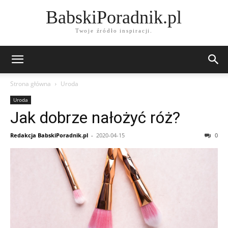
BabskiPoradnik.pl
Twoje źródło inspiracji.
Strona główna
Uroda
Uroda
Jak dobrze nałożyć róż?
Redakcja BabskiPoradnik.pl
-
2020-04-15
0