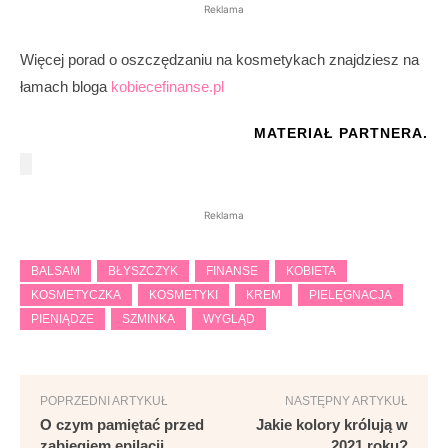
Reklama
Więcej porad o oszczędzaniu na kosmetykach znajdziesz na
łamach bloga
kobiecefinanse.pl
MATERIAŁ PARTNERA.
Reklama
BALSAM
BŁYSZCZYK
FINANSE
KOBIETA
KOSMETYCZKA
KOSMETYKI
KREM
PIELĘGNACJA
PIENIĄDZE
SZMINKA
WYGLĄD
POPRZEDNI ARTYKUŁ
NASTĘPNY ARTYKUŁ
O czym pamiętać przed
Jakie kolory królują w
zabiegiem epilacji
2021 roku?