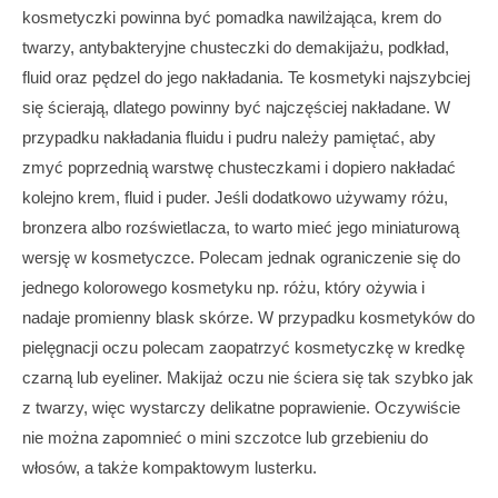
kosmetyczki powinna być pomadka nawilżająca, krem do
twarzy, antybakteryjne chusteczki do demakijażu, podkład,
fluid oraz pędzel do jego nakładania. Te kosmetyki najszybciej
się ścierają, dlatego powinny być najczęściej nakładane. W
przypadku nakładania fluidu i pudru należy pamiętać, aby
zmyć poprzednią warstwę chusteczkami i dopiero nakładać
kolejno krem, fluid i puder. Jeśli dodatkowo używamy różu,
bronzera albo rozświetlacza, to warto mieć jego miniaturową
wersję w kosmetyczce. Polecam jednak ograniczenie się do
jednego kolorowego kosmetyku np. różu, który ożywia i
nadaje promienny blask skórze. W przypadku kosmetyków do
pielęgnacji oczu polecam zaopatrzyć kosmetyczkę w kredkę
czarną lub eyeliner. Makijaż oczu nie ściera się tak szybko jak
z twarzy, więc wystarczy delikatne poprawienie. Oczywiście
nie można zapomnieć o mini szczotce lub grzebieniu do
włosów, a także kompaktowym lusterku.