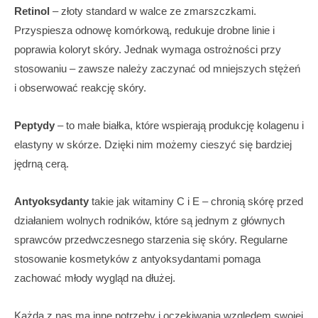
Retinol
– złoty standard w walce ze zmarszczkami.
Przyspiesza odnowę komórkową, redukuje drobne linie i
poprawia koloryt skóry. Jednak wymaga ostrożności przy
stosowaniu – zawsze należy zaczynać od mniejszych stężeń
i obserwować reakcję skóry.
Peptydy
– to małe białka, które wspierają produkcję kolagenu i
elastyny w skórze. Dzięki nim możemy cieszyć się bardziej
jędrną cerą.
Antyoksydanty
takie jak witaminy C i E – chronią skórę przed
działaniem wolnych rodników, które są jednym z głównych
sprawców przedwczesnego starzenia się skóry. Regularne
stosowanie kosmetyków z antyoksydantami pomaga
zachować młody wygląd na dłużej.
Każda z nas ma inne potrzeby i oczekiwania względem swojej