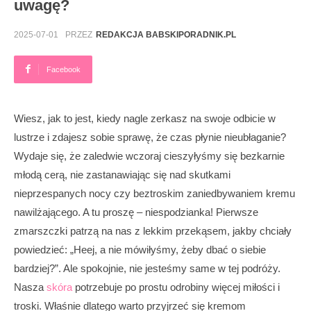
uwagę?
2025-07-01
PRZEZ
REDAKCJA BABSKIPORADNIK.PL
Facebook
Wiesz, jak to jest, kiedy nagle zerkasz na swoje odbicie w
lustrze i zdajesz sobie sprawę, że czas płynie nieubłaganie?
Wydaje się, że zaledwie wczoraj cieszyłyśmy się bezkarnie
młodą cerą, nie zastanawiając się nad skutkami
nieprzespanych nocy czy beztroskim zaniedbywaniem kremu
nawilżającego. A tu proszę – niespodzianka! Pierwsze
zmarszczki patrzą na nas z lekkim przekąsem, jakby chciały
powiedzieć: „Heej, a nie mówiłyśmy, żeby dbać o siebie
bardziej?”. Ale spokojnie, nie jesteśmy same w tej podróży.
Nasza
skóra
potrzebuje po prostu odrobiny więcej miłości i
troski. Właśnie dlatego warto przyjrzeć się kremom