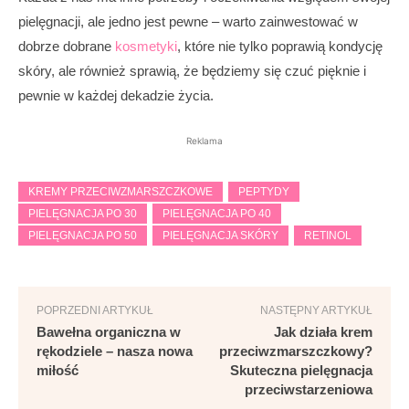
pielęgnacji, ale jedno jest pewne – warto zainwestować w
dobrze dobrane
kosmetyki
, które nie tylko poprawią kondycję
skóry, ale również sprawią, że będziemy się czuć pięknie i
pewnie w każdej dekadzie życia.
Reklama
KREMY PRZECIWZMARSZCZKOWE
PEPTYDY
PIELĘGNACJA PO 30
PIELĘGNACJA PO 40
PIELĘGNACJA PO 50
PIELĘGNACJA SKÓRY
RETINOL
POPRZEDNI ARTYKUŁ
NASTĘPNY ARTYKUŁ
Bawełna organiczna w
Jak działa krem
rękodziele – nasza nowa
przeciwzmarszczkowy?
miłość
Skuteczna pielęgnacja
przeciwstarzeniowa