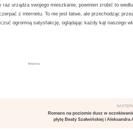
y raz urządza swojego mieszkanie, powinien zrobić to wedł
zerpać z internetu. To nie jest łatwe, ale przechodząc prze
y czuć ogromną satysfakcję, oglądając każdy kąt naszego w
Reklama
NASTĘPN
Romans na poziomie dusz w oczekiwani
płytę Beaty Szałwińskiej i Aleksandra