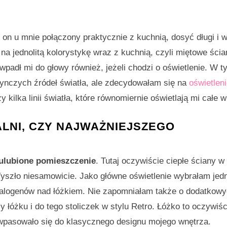
 on u mnie połączony praktycznie z kuchnią, dosyć długi i w
na jednolitą kolorystykę wraz z kuchnią, czyli miętowe ści
 wpadł mi do głowy również, jeżeli chodzi o oświetlenie. W 
ynczych źródeł światła, ale zdecydowałam się na
oświetleni
kilka linii światła, które równomiernie oświetlają mi całe w
LNI, CZY NAJWAŻNIEJSZEGO
e ulubione pomieszczenie
. Tutaj oczywiście ciepłe ściany w
. Wyszło niesamowicie. Jako główne oświetlenie wybrałam jed
 halogenów nad łóżkiem. Nie zapomniałam także o dodatkow
y łóżku i do tego stoliczek w stylu Retro. Łóżko to oczywiś
 wpasowało się do klasycznego designu mojego wnętrza.