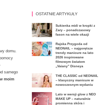
OSTATNIE ARTYKUŁY
Sukienka midi w kropki z
Zary – ponadczasowy
fason na wiele okazji
Rajska Przygoda od
NEONAIL – najgorętsze
owy domu.
trendy manicure na lato
2026 inspirowane
 pomocy
filmowym światem
o
„Vaiany” Disneya
 od samego
THE CLASSIC od NEONAIL
a w moim
– klasyczny manicure w
nowoczesnym wydaniu
Lato w wersji glow z NEO
MAKE UP – naturalnie
promienna skóra i