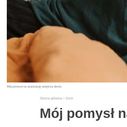
Mój pomysł na aranżację wnętrza domu
Strona główna
Dom
Mój pomysł n