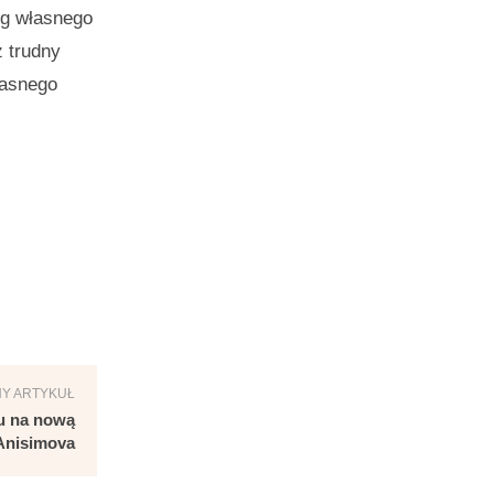
ug własnego
z trudny
łasnego
Y ARTYKUŁ
u na nową
 Anisimova