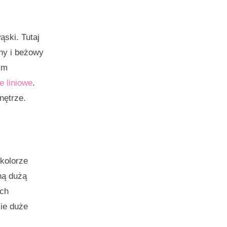
ąski. Tutaj
any i beżowy
tym
e liniowe
.
nętrze.
 kolorze
ną dużą
ych
cie duże