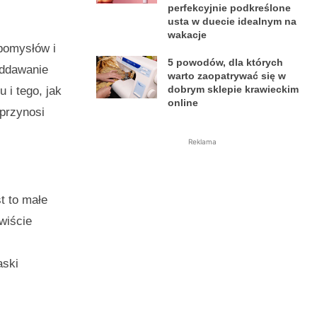
perfekcyjnie podkreślone
usta w duecie idealnym na
wakacje
 pomysłów i
5 powodów, dla których
oddawanie
warto zaopatrywać się w
dobrym sklepie krawieckim
 i tego, jak
online
przynosi
Reklama
st to małe
wiście
aski