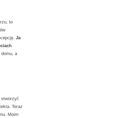
rzu, to
gów
ncepcję.
Ja
ęciach
 domu, a
ę stworzyć
ekta. Teraz
omu. Moim