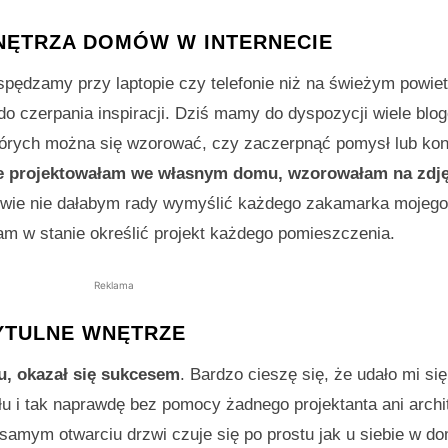
ĘTRZA DOMÓW W INTERNECIE
pędzamy przy laptopie czy telefonie niż na świeżym powiet
 do czerpania inspiracji. Dziś mamy do dyspozycji wiele blo
 których można się wzorować, czy zaczerpnąć pomysł lub ko
re projektowałam we własnym domu, wzorowałam na zdj
owie nie dałabym rady wymyślić każdego zakamarka mojego
łam w stanie określić projekt każdego pomieszczenia.
Reklama
YTULNE WNĘTRZE
u, okazał się sukcesem
. Bardzo cieszę się, że udało mi si
 i tak naprawdę bez pomocy żadnego projektanta ani archit
samym otwarciu drzwi czuje się po prostu jak u siebie w d