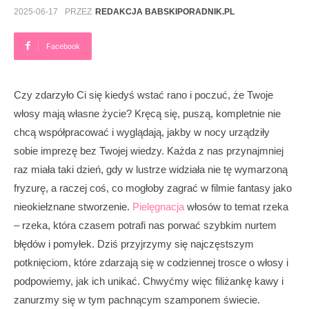
2025-06-17
PRZEZ
REDAKCJA BABSKIPORADNIK.PL
Facebook
Czy zdarzyło Ci się kiedyś wstać rano i poczuć, że Twoje
włosy mają własne życie? Kręcą się, puszą, kompletnie nie
chcą współpracować i wyglądają, jakby w nocy urządziły
sobie imprezę bez Twojej wiedzy. Każda z nas przynajmniej
raz miała taki dzień, gdy w lustrze widziała nie tę wymarzoną
fryzurę, a raczej coś, co mogłoby zagrać w filmie fantasy jako
nieokiełznane stworzenie.
Pielęgnacja
włosów to temat rzeka
– rzeka, która czasem potrafi nas porwać szybkim nurtem
błędów i pomyłek. Dziś przyjrzymy się najczęstszym
potknięciom, które zdarzają się w codziennej trosce o włosy i
podpowiemy, jak ich unikać. Chwyćmy więc filiżankę kawy i
zanurzmy się w tym pachnącym szamponem świecie.