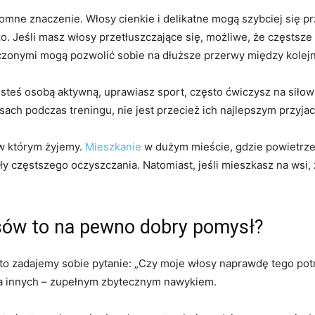
omne znaczenie. Włosy cienkie i delikatne mogą szybciej się p
o. Jeśli masz włosy przetłuszczające się, możliwe, że częstsze
czonymi mogą pozwolić sobie na dłuższe przerwy między kolej
 jesteś osobą aktywną, uprawiasz sport, często ćwiczysz na si
osach podczas treningu, nie jest przecież ich najlepszym przyja
 w którym żyjemy.
Mieszkanie
w dużym mieście, gdzie powietrze
częstszego oczyszczania. Natomiast, jeśli mieszkasz na wsi, 
sów to na pewno dobry pomysł?
sto zadajemy sobie pytanie: „Czy moje włosy naprawdę tego p
dla innych – zupełnym zbytecznym nawykiem.