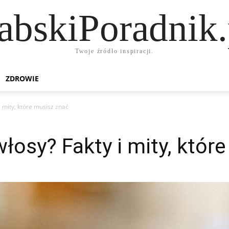
abskiPoradnik.
Twoje źródło inspiracji.
ZDROWIE
i mity, które musisz znać
łosy? Fakty i mity, któr