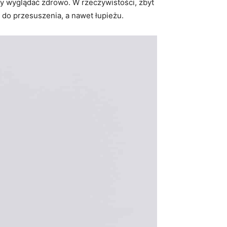
y wyglądać zdrowo. W rzeczywistości, zbyt
 do przesuszenia, a nawet łupieżu.