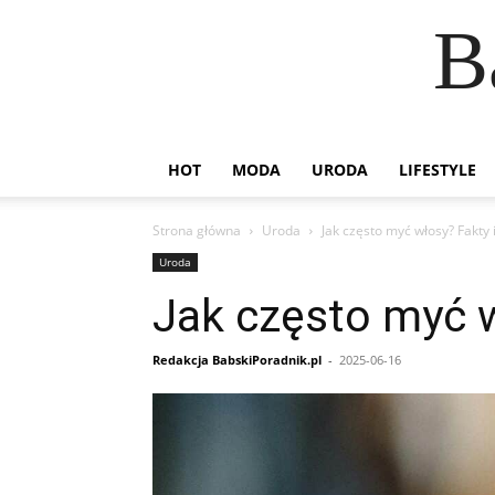
B
HOT
MODA
URODA
LIFESTYLE
Strona główna
Uroda
Jak często myć włosy? Fakty 
Uroda
Jak często myć w
Redakcja BabskiPoradnik.pl
-
2025-06-16