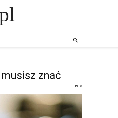
pl
e musisz znać
0