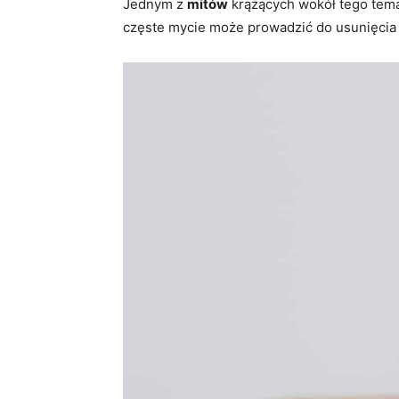
Jednym z
mitów
krążących wokół tego tema
częste mycie może prowadzić do usunięcia n