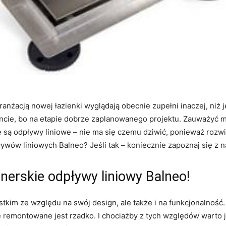
nżacją nowej łazienki wyglądają obecnie zupełni inaczej, niż j
ie, bo na etapie dobrze zaplanowanego projektu. Zauważyć mo
są odpływy liniowe – nie ma się czemu dziwić, ponieważ rozwią
ływów liniowych Balneo? Jeśli tak – koniecznie zapoznaj się 
nerskie odpływy liniowy Balneo!
tkim ze względu na swój design, ale także i na funkcjonalność
e remontowane jest rzadko. I chociażby z tych względów warto 