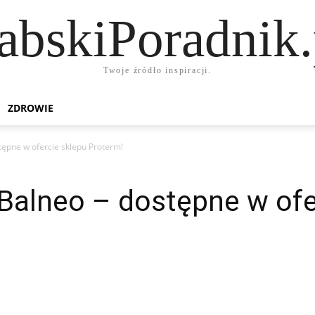
abskiPoradnik.
Twoje źródło inspiracji.
ZDROWIE
tępne w ofercie sklepu Proterm!
Balneo – dostępne w ofe