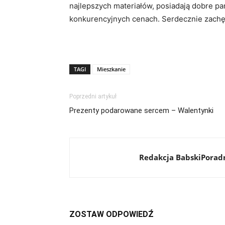
najlepszych materiałów, posiadają dobre pa
konkurencyjnych cenach. Serdecznie zachęc
TAGI
Mieszkanie
Poprzedni artykuł
Prezenty podarowane sercem – Walentynki
Redakcja BabskiPoradn
ZOSTAW ODPOWIEDŹ