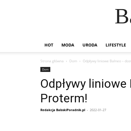
B
HOT
MODA
URODA
LIFESTYLE
Strona główna
Dom
Odpływy liniowe Balneo – dos
Dom
Odpływy liniowe 
Proterm!
Redakcja BabskiPoradnik.pl
-
2022-01-27