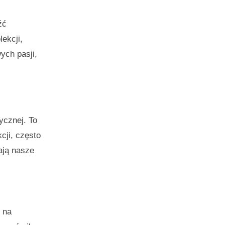
źć
ekcji,
ych pasji,
ycznej. To
cji, często
ają nasze
 na