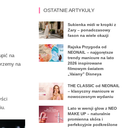
OSTATNIE ARTYKUŁY
Sukienka midi w kropki z
Zary – ponadczasowy
fason na wiele okazji
Rajska Przygoda od
NEONAIL – najgorętsze
upić na
trendy manicure na lato
2026 inspirowane
ierzemy na
filmowym światem
„Vaiany” Disneya
THE CLASSIC od NEONAIL
– klasyczny manicure w
nowoczesnym wydaniu
yści
iu.
Lato w wersji glow z NEO
MAKE UP – naturalnie
promienna skóra i
perfekcyjnie podkreślone