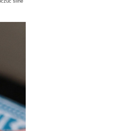
czuć silne