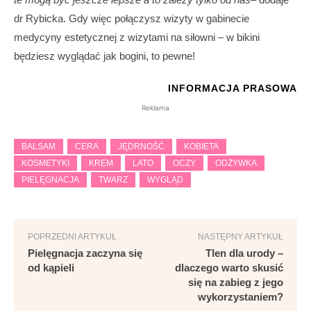
dr Rybicka. Gdy więc połączysz wizyty w gabinecie
medycyny estetycznej z wizytami na siłowni – w bikini
będziesz wyglądać jak bogini, to pewne!
INFORMACJA PRASOWA
Reklama
BALSAM
CERA
JĘDRNOŚĆ
KOBIETA
KOSMETYKI
KREM
LATO
OCZY
ODŻYWKA
PIELĘGNACJA
TWARZ
WYGLĄD
POPRZEDNI ARTYKUŁ
NASTĘPNY ARTYKUŁ
Pielęgnacja zaczyna się
Tlen dla urody –
od kąpieli
dlaczego warto skusić
się na zabieg z jego
wykorzystaniem?