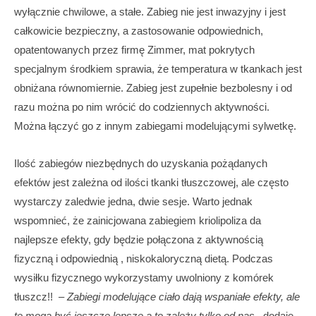
wyłącznie chwilowe, a stałe. Zabieg nie jest inwazyjny i jest
całkowicie bezpieczny, a zastosowanie odpowiednich,
opatentowanych przez firmę Zimmer, mat pokrytych
specjalnym środkiem sprawia, że temperatura w tkankach jest
obniżana równomiernie. Zabieg jest zupełnie bezbolesny i od
razu można po nim wrócić do codziennych aktywności.
Można łączyć go z innym zabiegami modelującymi sylwetkę.
Ilość zabiegów niezbędnych do uzyskania pożądanych
efektów jest zależna od ilości tkanki tłuszczowej, ale często
wystarczy zaledwie jedna, dwie sesje. Warto jednak
wspomnieć, że zainicjowana zabiegiem kriolipoliza da
najlepsze efekty, gdy będzie połączona z aktywnością
fizyczną i odpowiednią , niskokaloryczną dietą. Podczas
wysiłku fizycznego wykorzystamy uwolniony z komórek
tłuszcz!! –
Zabiegi modelujące ciało dają wspaniałe efekty, ale
te mogą być jeszcze lepsze a to zależy tylko od nas
– dodaje