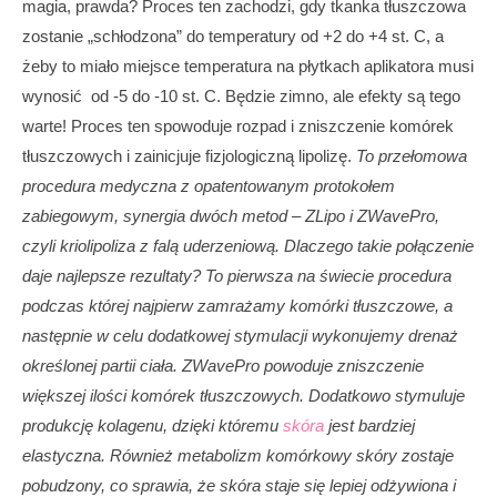
magia, prawda? Proces ten zachodzi, gdy tkanka tłuszczowa
zostanie „schłodzona” do temperatury od +2 do +4 st. C, a
żeby to miało miejsce temperatura na płytkach aplikatora musi
wynosić od -5 do -10 st. C. Będzie zimno, ale efekty są tego
warte! Proces ten spowoduje rozpad i zniszczenie komórek
tłuszczowych i zainicjuje fizjologiczną lipolizę.
To przełomowa
procedura medyczna z opatentowanym protokołem
zabiegowym, synergia dwóch metod – ZLipo i ZWavePro,
czyli kriolipoliza z falą uderzeniową. Dlaczego takie połączenie
daje najlepsze rezultaty? To pierwsza na świecie procedura
podczas której najpierw zamrażamy komórki tłuszczowe, a
następnie w celu dodatkowej stymulacji wykonujemy drenaż
określonej partii ciała. ZWavePro powoduje zniszczenie
większej ilości komórek tłuszczowych. Dodatkowo stymuluje
produkcję kolagenu, dzięki któremu
skóra
jest bardziej
elastyczna. Również metabolizm komórkowy skóry zostaje
pobudzony, co sprawia, że skóra staje się lepiej odżywiona i