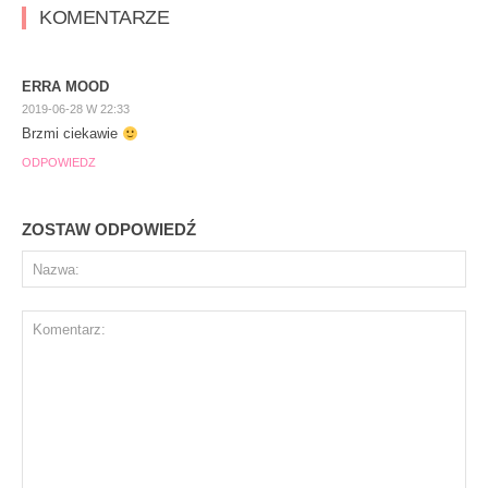
KOMENTARZE
ERRA MOOD
2019-06-28 W 22:33
Brzmi ciekawie
ODPOWIEDZ
ZOSTAW ODPOWIEDŹ
Na