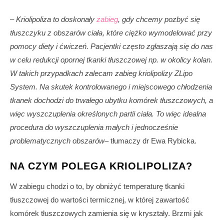
–
Kriolipoliza to doskonały
zabieg
, gdy chcemy pozbyć się
tłuszczyku z obszarów ciała, któ
re ciężko wymodelować przy
pomocy diety i ćwiczeń. Pacjentki często zgłaszają się do nas
w celu redukcji opornej tkanki tłuszczowej np. w okolicy kolan.
W takich przypadkach zalecam zabieg kriolipolizy ZLipo
System. Na skutek kontrolowanego i miejscowego chłodzenia
tkanek dochodzi do trwałego ubytku komórek tłuszczowych, a
więc wyszczuplenia określonych partii ciała. To więc idealna
procedura do wyszczuplenia małych i jednocześnie
problematycznych obszarów
– tłumaczy dr Ewa Rybicka.
NA CZYM POLEGA KRIOLIPOLIZA?
W zabiegu chodzi o to, by obniżyć temperaturę tkanki
tłuszczowej do wartości termicznej, w której zawartość
komórek tłuszczowych zamienia się w kryształy. Brzmi jak