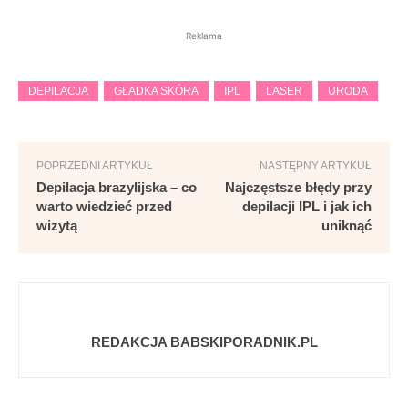
Reklama
DEPILACJA
GŁADKA SKÓRA
IPL
LASER
URODA
POPRZEDNI ARTYKUŁ
NASTĘPNY ARTYKUŁ
Depilacja brazylijska – co
Najczęstsze błędy przy
warto wiedzieć przed
depilacji IPL i jak ich
wizytą
uniknąć
REDAKCJA BABSKIPORADNIK.PL