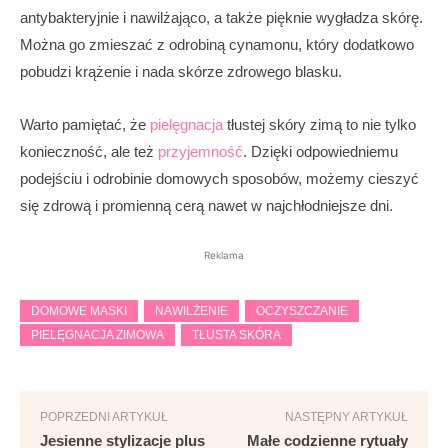
antybakteryjnie i nawilżająco, a także pięknie wygładza skórę.
Można go zmieszać z odrobiną cynamonu, który dodatkowo
pobudzi krążenie i nada skórze zdrowego blasku.
Warto pamiętać, że
pielęgnacja
tłustej skóry zimą to nie tylko
konieczność, ale też
przyjemność
. Dzięki odpowiedniemu
podejściu i odrobinie domowych sposobów, możemy cieszyć
się zdrową i promienną cerą nawet w najchłodniejsze dni.
Reklama
DOMOWE MASKI
NAWILŻENIE
OCZYSZCZANIE
PIELĘGNACJA ZIMOWA
TŁUSTA SKÓRA
POPRZEDNI ARTYKUŁ
NASTĘPNY ARTYKUŁ
Jesienne stylizacje plus
Małe codzienne rytuały