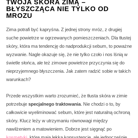
TWOJA SKÓRA ZIMĄ –
BŁYSZCZĄCA NIE TYLKO OD
MROZU
Zima potrafi być kapryśna. Z jednej strony mróz, z drugiej
suche powietrze w ogrzewanych pomieszczeniach. Dla tłustej
skóry, która ma tendencję do nadprodukcji sebum, to poważne
wyzwanie. Nagle okazuje się, że nie tylko czoło i nos lśnią w
świetle słońca, ale też zimowe powietrze przyczynia się do
nieprzyjemnego błyszczenia. Jak zatem radzić sobie w takich
warunkach?
Przede wszystkim warto zrozumieć, że tłusta skóra w zimie
potrzebuje
specjalnego traktowania
. Nie chodzi o to, by
całkowicie wyeliminować sebum, które jest naturalną ochroną
skóry. Klucz leży w utrzymaniu równowagi między
nawilżeniem a matowieniem. Dobrze jest sięgnąć po
kosmetyki
, które mają lekką konsystencję, ale jednocześnie