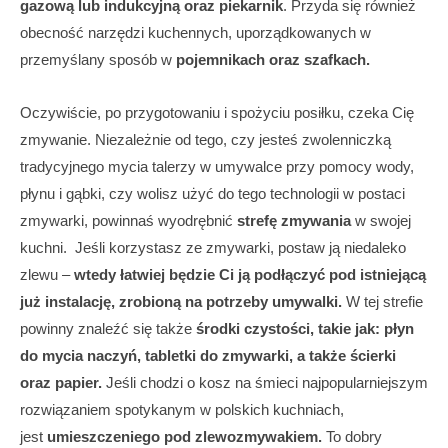
gazową lub indukcyjną oraz piekarnik
. Przyda się również
obecność narzędzi kuchennych, uporządkowanych w
przemyślany sposób w
pojemnikach oraz szafkach.
Oczywiście, po przygotowaniu i spożyciu posiłku, czeka Cię
zmywanie. Niezależnie od tego, czy jesteś zwolenniczką
tradycyjnego mycia talerzy w umywalce przy pomocy wody,
płynu i gąbki, czy wolisz użyć do tego technologii w postaci
zmywarki, powinnaś wyodrębnić
strefę zmywania
w swojej
kuchni. Jeśli korzystasz ze zmywarki, postaw ją niedaleko
zlewu –
wtedy łatwiej będzie Ci ją podłączyć pod istniejącą
już instalację, zrobioną na potrzeby umywalki.
W tej strefie
powinny znaleźć się także
środki czystości, takie jak: płyn
do mycia naczyń, tabletki do zmywarki, a także ścierki
oraz papier.
Jeśli chodzi o kosz na śmieci najpopularniejszym
rozwiązaniem spotykanym w polskich kuchniach,
jest
umieszczeniego pod zlewozmywakiem.
To dobry