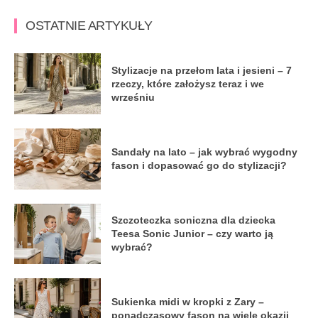
OSTATNIE ARTYKUŁY
Stylizacje na przełom lata i jesieni – 7
rzeczy, które założysz teraz i we
wrześniu
Sandały na lato – jak wybrać wygodny
fason i dopasować go do stylizacji?
Szczoteczka soniczna dla dziecka
Teesa Sonic Junior – czy warto ją
wybrać?
Sukienka midi w kropki z Zary –
ponadczasowy fason na wiele okazji