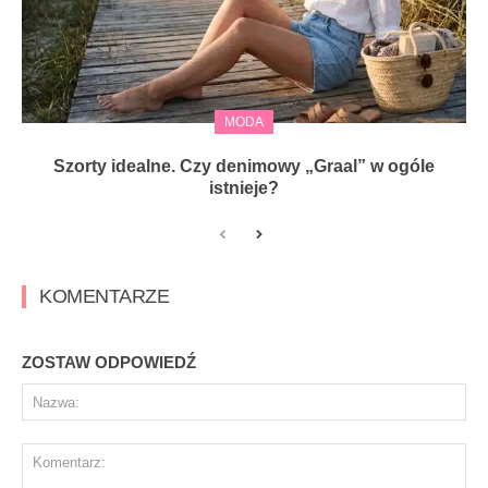
MODA
Szorty idealne. Czy denimowy „Graal” w ogóle
istnieje?
KOMENTARZE
ZOSTAW ODPOWIEDŹ
Na