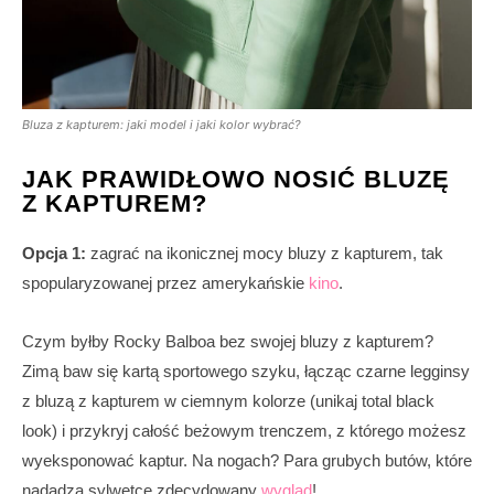
Bluza z kapturem: jaki model i jaki kolor wybrać?
JAK PRAWIDŁOWO NOSIĆ BLUZĘ
Z KAPTUREM?
Opcja 1:
zagrać na ikonicznej mocy bluzy z kapturem, tak
spopularyzowanej przez amerykańskie
kino
.
Czym byłby Rocky Balboa bez swojej bluzy z kapturem?
Zimą baw się kartą sportowego szyku, łącząc czarne legginsy
z bluzą z kapturem w ciemnym kolorze (unikaj total black
look) i przykryj całość beżowym trenczem, z którego możesz
wyeksponować kaptur. Na nogach? Para grubych butów, które
nadadzą sylwetce zdecydowany
wygląd
!