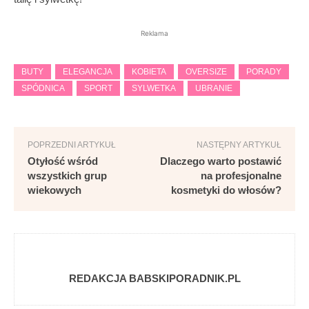
Reklama
BUTY
ELEGANCJA
KOBIETA
OVERSIZE
PORADY
SPÓDNICA
SPORT
SYLWETKA
UBRANIE
POPRZEDNI ARTYKUŁ
NASTĘPNY ARTYKUŁ
Otyłość wśród
Dlaczego warto postawić
wszystkich grup
na profesjonalne
wiekowych
kosmetyki do włosów?
REDAKCJA BABSKIPORADNIK.PL