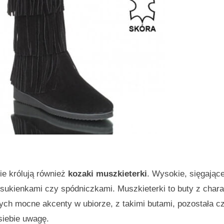
ie królują również
kozaki muszkieterki
. Wysokie, sięgając
i sukienkami czy spódniczkami. Muszkieterki to buty z char
cych mocne akcenty w ubiorze, z takimi butami, pozostała cz
siebie uwagę.