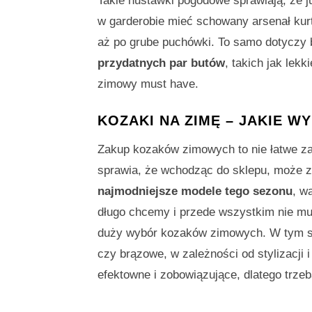
Takie huśtawki pogodowe sprawiają, że 
w garderobie mieć schowany arsenał kur
aż po grube puchówki. To samo dotyczy
przydatnych par butów
, takich jak lekk
zimowy must have.
KOZAKI NA ZIMĘ – JAKIE W
Zakup kozaków zimowych to nie łatwe za
sprawia, że wchodząc do sklepu, może za
najmodniejsze modele tego sezonu
, w
długo chcemy i przede wszystkim nie mu
duży wybór kozaków zimowych. W tym s
czy brązowe, w zależności od stylizacji i
efektowne i zobowiązujące, dlatego trze