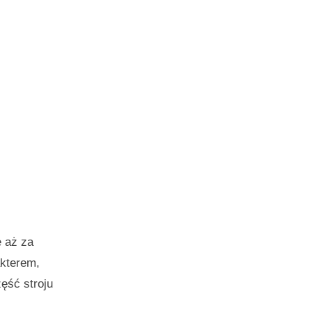
e aż za
akterem,
ęść stroju