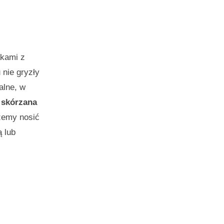
akami z
 nie gryzły
alne, w
 skórzana
żemy nosić
 lub