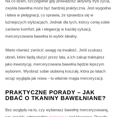
Na co dzień, szczególnie gdy prowadzisz aktywny tryb życia,
zwykła bawełna może być bardziej praktyczna. Jest wygodna
i łatwa w pielęgnacji, co sprawia, że sprawdza się w
luźniejszych stylizacjach. Jednak dla tych, którzy cenią sobie
zarówno komfort, jak i elegancję w każdej sytuacji,
merceryzowana bawełna to wybór idealny.
Warto również zwrócić uwagę na trwałość. Jeśli szukasz
ubrań, które będą służyć przez lata, a ich zakup traktujesz
jako inwestycję, merceryzowana bawełna będzie lepszym
wyborem. Wyobraź sobie ulubioną koszulę, która po latach
wciąż wygląda jak nowa – to właśnie magia merceryzacji.
PRAKTYCZNE PORADY – JAK
DBAĆ O TKANINY BAWEŁNIANE?
Bez względu na to, czy wybierasz bawełnę merceryzowaną,
czy zwykłą, odpowiednia
pielęgnacja
jest kluczowa. Prawda