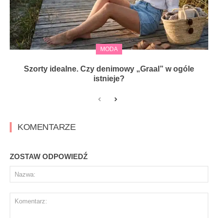
MODA
Szorty idealne. Czy denimowy „Graal” w ogóle
istnieje?
KOMENTARZE
ZOSTAW ODPOWIEDŹ
Na