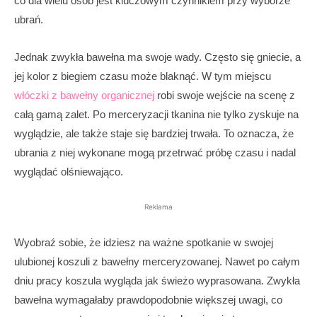
co dla wielu osób jest kluczowym czynnikiem przy wyborze
ubrań.
Jednak zwykła bawełna ma swoje wady. Często się gniecie, a
jej kolor z biegiem czasu może blaknąć. W tym miejscu
włóczki z bawełny organicznej
robi swoje wejście na scenę z
całą gamą zalet. Po merceryzacji tkanina nie tylko zyskuje na
wyglądzie, ale także staje się bardziej trwała. To oznacza, że
ubrania z niej wykonane mogą przetrwać próbę czasu i nadal
wyglądać olśniewająco.
Reklama
Wyobraź sobie, że idziesz na ważne spotkanie w swojej
ulubionej koszuli z bawełny merceryzowanej. Nawet po całym
dniu pracy koszula wygląda jak świeżo wyprasowana. Zwykła
bawełna wymagałaby prawdopodobnie większej uwagi, co