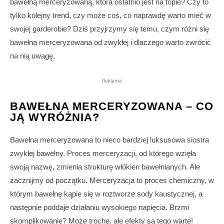
bawełną merceryzowaną, która ostatnio jest na topie? Czy to
tylko kolejny trend, czy może coś, co naprawdę warto mieć w
swojej garderobie? Dziś przyjrzymy się temu, czym różni się
bawełna merceryzowana od zwykłej i dlaczego warto zwrócić
na nią uwagę.
Reklama
BAWEŁNA MERCERYZOWANA – CO
JĄ WYRÓŻNIA?
Bawełna merceryzowana to nieco bardziej luksusowa siostra
zwykłej bawełny. Proces merceryzacji, od którego wzięła
swoją nazwę, zmienia strukturę włókien bawełnianych. Ale
zacznijmy od początku. Merceryzacja to proces chemiczny, w
którym bawełnę kąpie się w roztworze sody kaustycznej, a
następnie poddaje działaniu wysokiego napięcia. Brzmi
skomplikowanie? Może trochę, ale efekty są tego warte!