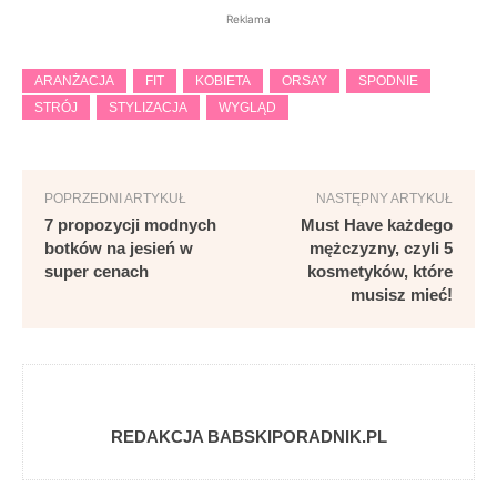
Reklama
ARANŻACJA
FIT
KOBIETA
ORSAY
SPODNIE
STRÓJ
STYLIZACJA
WYGLĄD
POPRZEDNI ARTYKUŁ
NASTĘPNY ARTYKUŁ
7 propozycji modnych
Must Have każdego
botków na jesień w
mężczyzny, czyli 5
super cenach
kosmetyków, które
musisz mieć!
REDAKCJA BABSKIPORADNIK.PL