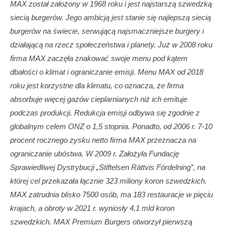
MAX został założony w 1968 roku i jest najstarszą szwedzką
siecią burgerów. Jego ambicją jest stanie się najlepszą siecią
burgerów na świecie, serwującą najsmaczniejsze burgery i
działającą na rzecz społeczeństwa i planety. Już w 2008 roku
firma MAX zaczęła znakować swoje menu pod kątem
dbałości o klimat i ograniczanie emisji. Menu MAX od 2018
roku jest korzystne dla klimatu, co oznacza, że ​​firma
absorbuje więcej gazów cieplarnianych niż ich emituje
podczas produkcji. Redukcja emisji odbywa się zgodnie z
globalnym celem ONZ o 1,5 stopnia. Ponadto, od 2006 r. 7-10
procent rocznego zysku netto firma MAX przeznacza na
ograniczanie ubóstwa. W 2009 r. Założyła Fundację
Sprawiedliwej Dystrybucji „Stiftelsen Rättvis Fördelning”, na
której cel przekazała łącznie 323 miliony koron szwedzkich.
MAX zatrudnia blisko 7500 osób, ma 183 restauracje w pięciu
krajach, a obroty w 2021 r. wyniosły 4,1 mld koron
szwedzkich. MAX Premium Burgers otworzył pierwszą