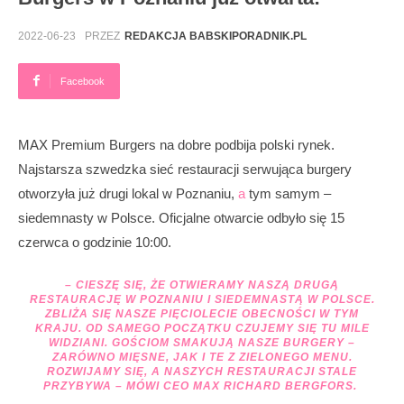
2022-06-23
PRZEZ
REDAKCJA BABSKIPORADNIK.PL
Facebook
MAX Premium Burgers na dobre podbija polski rynek.
Najstarsza szwedzka sieć restauracji serwująca burgery
otworzyła już drugi lokal w Poznaniu,
a
tym samym –
siedemnasty w Polsce. Oficjalne otwarcie odbyło się 15
czerwca o godzinie 10:00.
– CIESZĘ SIĘ, ŻE OTWIERAMY NASZĄ DRUGĄ
RESTAURACJĘ W POZNANIU I SIEDEMNASTĄ W POLSCE.
ZBLIŻA SIĘ NASZE PIĘCIOLECIE OBECNOŚCI W TYM
KRAJU. OD SAMEGO POCZĄTKU CZUJEMY SIĘ TU MILE
WIDZIANI. GOŚCIOM SMAKUJĄ NASZE BURGERY –
ZARÓWNO MIĘSNE,
JAK
I TE Z ZIELONEGO MENU.
ROZWIJAMY SIĘ, A NASZYCH RESTAURACJI STALE
PRZYBYWA
– MÓWI CEO MAX RICHARD BERGFORS.