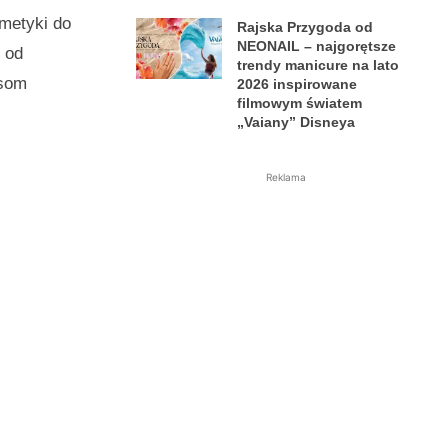
smetyki do
Rajska Przygoda od
NEONAIL – najgorętsze
 od
trendy manicure na lato
som
2026 inspirowane
filmowym światem
„Vaiany” Disneya
Reklama