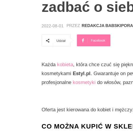
zadbać o sieb
PRZEZ
REDAKCJA BABSKIPORA
2022-08-01
Facebook
Udział
Każda
kobieta
, która chce czuć się pięk
kosmetykami
Estyl.pl
. Gwarantuje on p
profesjonalne
kosmetyki
do włosów, pazno
Oferta jest kierowana do kobiet i mężcz
CO MOŻNA KUPIĆ W SKLE