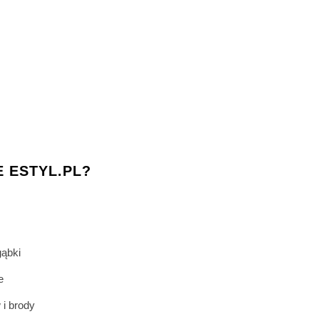
 ESTYL.PL?
gąbki
e
 i brody