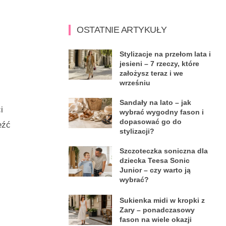
OSTATNIE ARTYKUŁY
Stylizacje na przełom lata i
jesieni – 7 rzeczy, które
założysz teraz i we
wrześniu
Sandały na lato – jak
i
wybrać wygodny fason i
dopasować go do
eźć
stylizacji?
Szczoteczka soniczna dla
dziecka Teesa Sonic
Junior – czy warto ją
wybrać?
Sukienka midi w kropki z
Zary – ponadczasowy
fason na wiele okazji