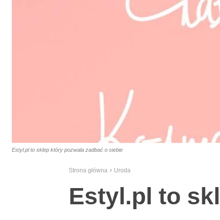
Estyl.pl to sklep który pozwala zadbać o siebie
Strona główna
Uroda
Estyl.pl to s