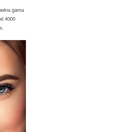
u pełna gama
ód 4000
a.