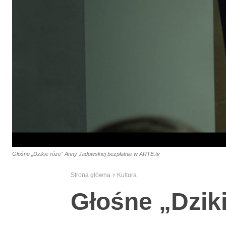
Głośne „Dzikie róże” Anny Jadowskiej bezpłatnie w ARTE.tv
Strona główna
Kultura
Głośne „Dzik