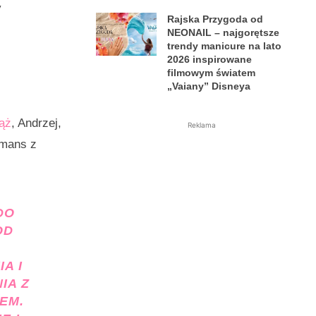
y
Rajska Przygoda od
NEONAIL – najgorętsze
trendy manicure na lato
2026 inspirowane
filmowym światem
„Vaiany” Disneya
ąż
, Andrzej,
Reklama
omans z
DO
OD
A I
IA Z
EM.