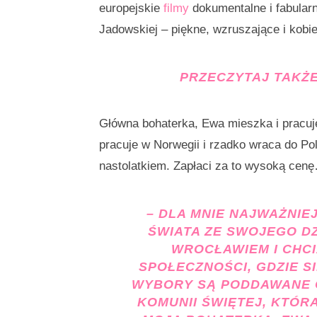
europejskie
filmy
dokumentalne i fabular
Jadowskiej – piękne, wzruszające i kobi
PRZECZYTAJ TAKŻ
Główna bohaterka, Ewa mieszka i pracuj
pracuje w Norwegii i rzadko wraca do Po
nastolatkiem. Zapłaci za to wysoką cen
–
DLA MNIE NAJWAŻNIEJ
ŚWIATA ZE SWOJEGO D
WROCŁAWIEM I CHCI
SPOŁECZNOŚCI, GDZIE S
WYBORY SĄ PODDAWANE O
KOMUNII ŚWIĘTEJ, KTÓR