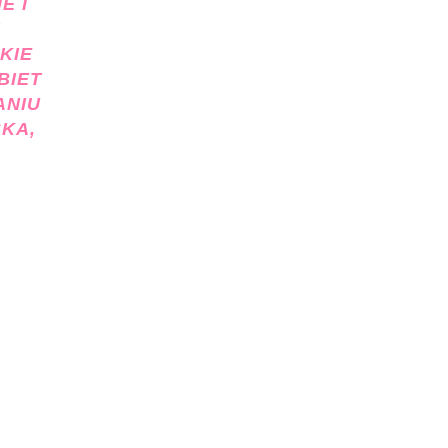
E I
KIE
BIET
ANIU
KA,