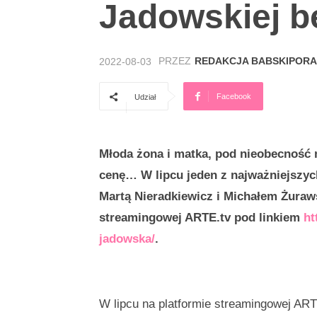
Jadowskiej b
PRZEZ
REDAKCJA BABSKIPORA
2022-08-03
Facebook
Udział
Młoda żona i matka, pod nieobecność 
cenę… W lipcu jeden z najważniejszych
Martą Nieradkiewicz i Michałem Żuraw
streamingowej ARTE.tv pod linkiem
ht
jadowska/
.
W lipcu na platformie streamingowej ARTE