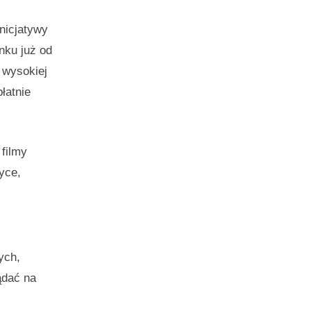
nicjatywy
nku już od
 wysokiej
łatnie
filmy
yce,
ych,
ądać na