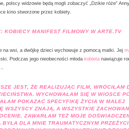
ne, polscy widzowie będą mogli zobaczyć „Dzikie róże” Ann
ece kino stworzone przez kobiety.
E:
KOBIECY MANIFEST FILMOWY W ARTE.TV
e na wsi, a dwójkę dzieci wychowuje z pomocą matki. Jej
m
lski. Podczas jego nieobecności młoda
kobieta
nawiązuje r
ę…
SZE JEST, ŻE REALIZUJĄC FILM, WRÓCIŁAM 
ZIECIŃSTWA. WYCHOWAŁAM SIĘ W WIOSCE P
AŁAM POKAZAĆ SPECYFIKĘ ŻYCIA W MAŁEJ
IĘ WSZYSCY ZNAJĄ, A WSZYSTKIE ZACHOWANI
CENIE. ZAWARŁAM TEŻ MOJE DOŚWIADCZEN
A BYŁA DLA MNIE TRAUMATYCZNYM PRZEŻYCI