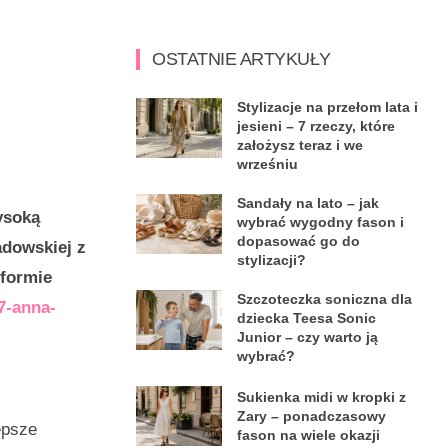
OSTATNIE ARTYKUŁY
Stylizacje na przełom lata i
jesieni – 7 rzeczy, które
założysz teraz i we
wrześniu
Sandały na lato – jak
ysoką
wybrać wygodny fason i
dopasować go do
adowskiej z
stylizacji?
tformie
Szczoteczka soniczna dla
7-anna-
dziecka Teesa Sonic
Junior – czy warto ją
wybrać?
Sukienka midi w kropki z
Zary – ponadczasowy
epsze
fason na wiele okazji