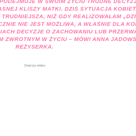
PODEJMUJE W SWOIM ŻYCIU TRUDNE DECYZJ
SNEJ KLISZY MATKI. DZIŚ SYTUACJA KOBIET
 TRUDNIEJSZA, NIŻ GDY REALIZOWAŁAM „DZI
ZNIE NIE JEST MOŻLIWA, A WŁAŚNIE DLA KO
IACH DECYZJE O ZACHOWANIU LUB PRZERW
EM ZWROTNYM W ŻYCIU
– MÓWI ANNA JADOWS
REŻYSERKA.
Obejrzyj wideo