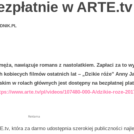
ezpłatnie w ARTE.tv
DNIK.PL
męża, nawiązuje romans z nastolatkiem. Zapłaci za to w
 kobiecych filmów ostatnich lat – „Dzikie róże” Anny J
skim w rolach głównych jest dostępny na bezpłatnej pla
tps://www.arte.tv/pl/videos/107480-000-A/dzikie-roze-201
Reklama
.tv, która za darmo udostępnia szerokiej publiczności najl