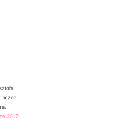
sztofa
 liczne
 na
oze-2017-