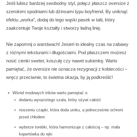
Jeśli lubisz bardziej swobodny styl, połącz płaszcz oversize z
szerokimi spodniami lub dżinsami typu boyfriend. By uniknąć
efektu „worka”, dodaj do tego wąski pasek w talii, który
zaakcentuje Twoje kształty i stworzy ładną linię.
Nie zapomnij o warstwach! Jesień to idealny czas na zabawy
z różnymi teksturami i długościami. Pod płaszczem możesz
nosić cienki sweter, koszulę czy nawet sukienkę. Warto
pamiętać, że oversize nie oznacza rezygnacji z kobiecości –
wręcz przeciwnie, to świetna okazja, by ją podkreślić!
Wśród modowych trików warto pamiętać o:
dodaniu wyrazistego szala, który ożywi całość
noszeniu czapki, która doda uroku, a jednocześnie ochroni
przed chłodem
wyborze torebki, która harmonizuje z całością – np. mała
kopertówka do ręki