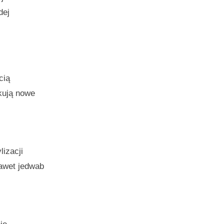
dej
cią
kują nowe
izacji
nawet jedwab