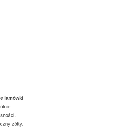
we lamówki
ólnie
esności.
czny żółty.