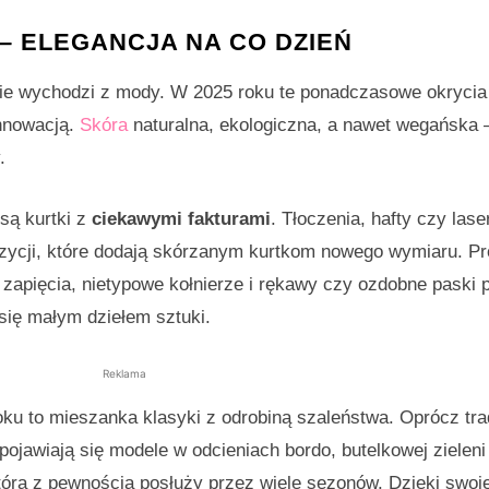
– ELEGANCJA NA CO DZIEŃ
 nie wychodzi z mody. W 2025 roku te ponadczasowe okrycia
innowacją.
Skóra
naturalna, ekologiczna, a nawet wegańska –
.
są kurtki z
ciekawymi fakturami
. Tłoczenia, hafty czy las
ozycji, które dodają skórzanym kurtkom nowego wymiaru. Pr
zapięcia, nietypowe kołnierze i rękawy czy ozdobne paski 
 się małym dziełem sztuki.
Reklama
ku to mieszanka klasyki z odrobiną szaleństwa. Oprócz tra
j pojawiają się modele w odcieniach bordo, butelkowej zielen
która z pewnością posłuży przez wiele sezonów. Dzięki swoje