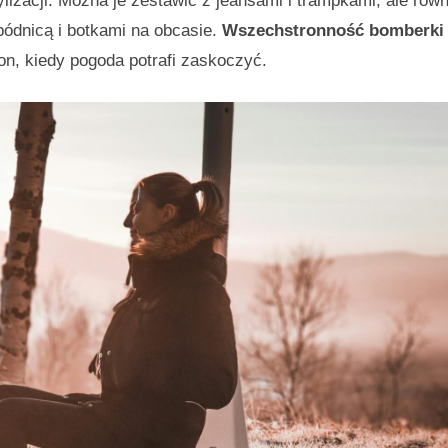
ylizacji. Można je zestawić z jeansami i trampkami, ale równ
pódnicą i botkami na obcasie.
Wszechstronność bomberki
zon, kiedy pogoda potrafi zaskoczyć.