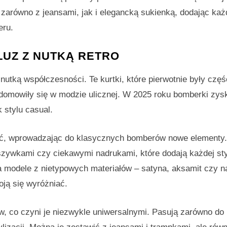
zarówno z jeansami, jak i elegancką sukienką, dodając każ
eru.
LUZ Z NUTKĄ RETRO
nutką współczesności. Te kurtki, które pierwotnie były częś
omowiły się w modzie ulicznej. W 2025 roku bomberki zys
 stylu casual.
wać, wprowadzając do klasycznych bomberów nowe elementy.
zywkami czy ciekawymi nadrukami, które dodają każdej styl
a modele z nietypowych materiałów – satyna, aksamit czy 
oją się wyróżniać.
, co czyni je niezwykle uniwersalnymi. Pasują zarówno do