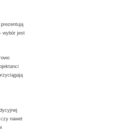
 prezentują
 wybór jest
erowo
ojektanci
przyciągają
dycyjnej
i czy nawet
j