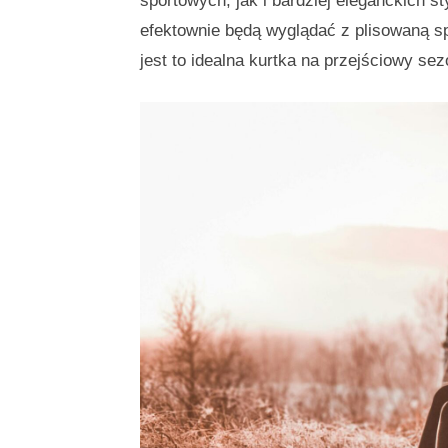
sportowych, jak i bardziej eleganckich st
efektownie będą wyglądać z plisowaną s
jest to idealna kurtka na przejściowy se