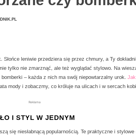
órzane czy bomberk
DNIK.PL
. Słońce leniwie przedziera się przez chmury, a Ty dokładn
 nie tylko nie zmarznąć, ale też wyglądać stylowo. Na wies
i bomberki – każda z nich ma swój niepowtarzalny urok.
Jak
ta mody i zobaczmy, co króluje na ulicach i w sercach kobi
Reklama
ŁO I STYL W JEDNYM
szą się niesłabnącą popularnością. Te praktyczne i stylowe