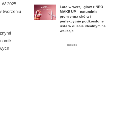
i. W 2025
Lato w wersji glow z NEO
w tworzeniu
MAKE UP – naturalnie
promienna skóra i
perfekcyjnie podkreślone
usta w duecie idealnym na
wakacje
cznymi
ynamiki
Reklama
owych