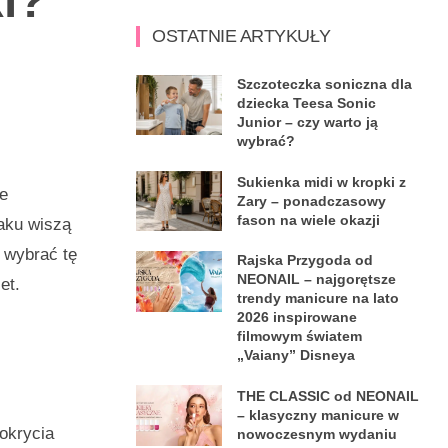
i?
OSTATNIE ARTYKUŁY
Szczoteczka soniczna dla
dziecka Teesa Sonic
Junior – czy warto ją
wybrać?
Sukienka midi w kropki z
ie
Zary – ponadczasowy
fason na wiele okazji
zaku wiszą
wybrać tę
Rajska Przygoda od
NEONAIL – najgorętsze
et.
trendy manicure na lato
2026 inspirowane
filmowym światem
„Vaiany” Disneya
THE CLASSIC od NEONAIL
– klasyczny manicure w
 okrycia
nowoczesnym wydaniu