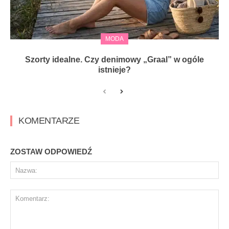
MODA
Szorty idealne. Czy denimowy „Graal” w ogóle
istnieje?
KOMENTARZE
ZOSTAW ODPOWIEDŹ
Na