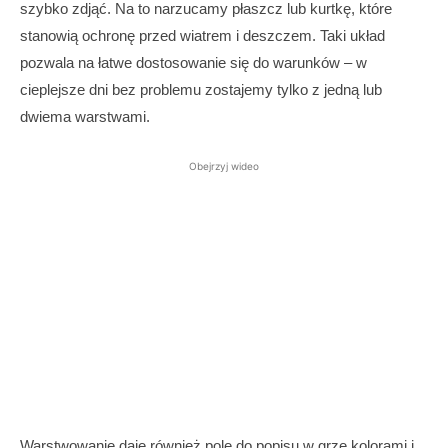
szybko zdjąć. Na to narzucamy płaszcz lub kurtkę, które
stanowią ochronę przed wiatrem i deszczem. Taki układ
pozwala na łatwe dostosowanie się do warunków – w
cieplejsze dni bez problemu zostajemy tylko z jedną lub
dwiema warstwami.
Obejrzyj wideo
Warstwowanie daje również pole do popisu w grze kolorami i