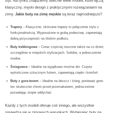
styl. Na rynku znajdziemy obecnie wiele modeli, które łączą
klasyczny, męski design z praktycznymi rozwiązaniami na
zimę.
Jakie buty na zimę męskie
są teraz najmodniejsze?
Trapery
– Klasyczne, skórzane trapery to połączenie stylu z
funkcjonalnością. Wyposażone w grubą podeszwę, zapewniają
dobrą przyczepność na śliskim podłożu.
Buty trekkingowe
– Coraz częściej noszone także na co dzień,
szczególnie w miejskich stylizacjach. Solidne, a jednocześnie
modne.
Śniegowce
– Idealne na wyjątkowo mroźne dni. Często
wykończone sztucznym futrem, zapewniają ciepło i komfort.
Buty z gore-texem
– Idealne na deszcz i śnieg, ponieważ gore-
tex skutecznie chroni przed przemakaniem, jednocześnie
pozwalając stopie oddychać.
Każdy z tych modeli oferuje coś innego, ale wszystkie
sprawdzą się w zimowych warunkach. Wybierając buty na