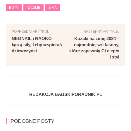
BUTY
NA ZIMĘ
ZIMA
POPRZEDNI ARTYKUŁ
NASTĘPNY ARTYKUŁ
NEONAIL i NAOKO
Kozaki na zimę 2024 –
łączą siły, żeby wspierać
najmodniejsze fasony,
dziewczynki
które zapewnią Ci ciepło
i styl
REDAKCJA BABSKIPORADNIK.PL
PODOBNE POSTY