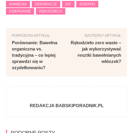
BAWEŁNA
DEKORACJE
DIY
DODATKI
DZIERGANIE
RĘKODZIEŁO
POPRZEDNI ARTYKUŁ
NASTĘPNY ARTYKUŁ
Porównanie: Bawełna
Rękodzieło zero waste –
organiczna vs.
jak wykorzystywać
tradycyjna – co lepiej
resztki bawełnianych
sprawdzi się w
włóczek?
szydełkowaniu?
REDAKCJA BABSKIPORADNIK.PL
PODOBNE POSTY