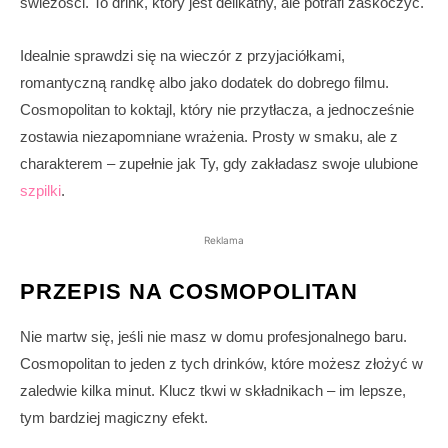
świeżości. To drink, który jest delikatny, ale potrafi zaskoczyć.
Idealnie sprawdzi się na wieczór z przyjaciółkami,
romantyczną randkę albo jako dodatek do dobrego filmu.
Cosmopolitan to koktajl, który nie przytłacza, a jednocześnie
zostawia niezapomniane wrażenia. Prosty w smaku, ale z
charakterem – zupełnie jak Ty, gdy zakładasz swoje ulubione
szpilki
.
Reklama
PRZEPIS NA COSMOPOLITAN
Nie martw się, jeśli nie masz w domu profesjonalnego baru.
Cosmopolitan to jeden z tych drinków, które możesz złożyć w
zaledwie kilka minut. Klucz tkwi w składnikach – im lepsze,
tym bardziej magiczny efekt.