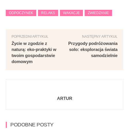
ODPOCZYNEK
RELAKS
WAKACJE
ZWIEDZANIE
POPRZEDNI ARTYKUŁ
NASTĘPNY ARTYKUŁ
Życie w zgodzie z
Przygody podróżowania
naturą: eko-praktyki w
solo: eksploracja świata
twoim gospodarstwie
samodzielnie
domowym
ARTUR
PODOBNE POSTY