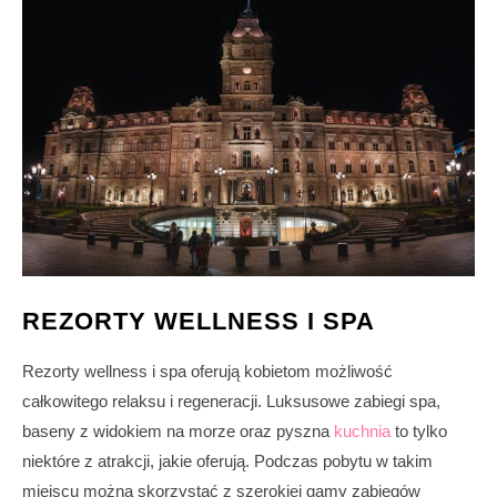
REZORTY WELLNESS I SPA
Rezorty wellness i spa oferują kobietom możliwość
całkowitego relaksu i regeneracji. Luksusowe zabiegi spa,
baseny z widokiem na morze oraz pyszna
kuchnia
to tylko
niektóre z atrakcji, jakie oferują. Podczas pobytu w takim
miejscu można skorzystać z szerokiej gamy zabiegów