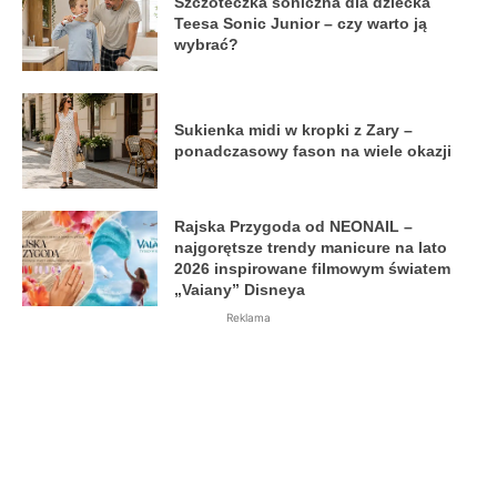
Szczoteczka soniczna dla dziecka
Teesa Sonic Junior – czy warto ją
wybrać?
Sukienka midi w kropki z Zary –
ponadczasowy fason na wiele okazji
Rajska Przygoda od NEONAIL –
najgorętsze trendy manicure na lato
2026 inspirowane filmowym światem
„Vaiany” Disneya
Reklama