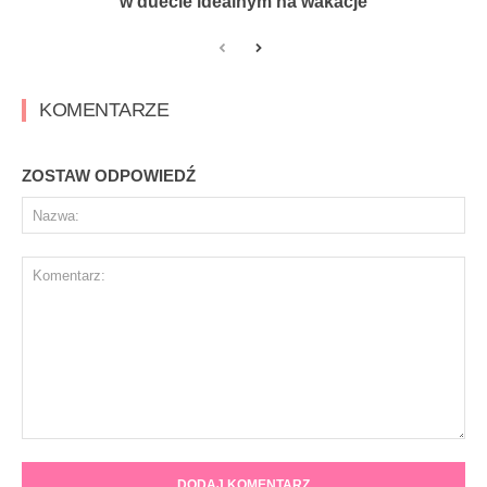
w duecie idealnym na wakacje
KOMENTARZE
ZOSTAW ODPOWIEDŹ
Na
Komentarz: