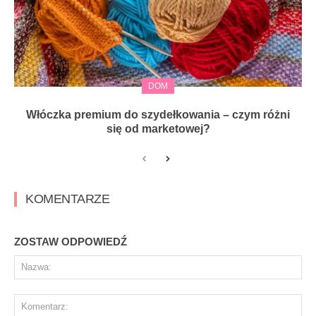
DOM
Włóczka premium do szydełkowania – czym różni
się od marketowej?
KOMENTARZE
ZOSTAW ODPOWIEDŹ
Na