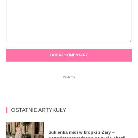
Komentarz:
Reklama
OSTATNIE ARTYKUŁY
Sukienka midi w kropki z Zary –
ponadczasowy fason na wiele okazji