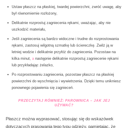
Ustaw płaszcz na płaskiej, twardej powierzchni, zwróć uwagę, aby
był równomiernie rozłożony,
Delikatnie rozprostuj zagniecenia rękami, uważając, aby nie
uszkodzić materiału,
Jeśli zagniecenia są bardzo widoczne i trudne do rozprostowania
rękami, zastosuj wilgotną szmatkę lub ściereczkę. Zwilż ją w
letniej wodzie i delikatnie przyłóż do zagniecenia. Pozostaw na
kilka minut,
a
następnie delikatnie rozprostuj zagniecenie rękami
lub przykładając żelazko,
Po rozprostowaniu zagniecenia, pozostaw płaszcz na płaskiej
powierzchni do wyschnięcia i wywietrzenia. Dzięki temu unikniesz
ponownego pojawienia się zagnieceń.
PRZECZYTAJ RÓWNIEŻ:
PAROWNICA – JAK JEJ
UŻYWAĆ?
Płaszcz można wyprasować, stosując się do wskazówek
dotyczących prasowania tego typu odzieży, pamiętając, że