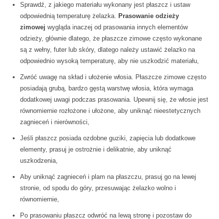
Sprawdź, z jakiego materiału wykonany jest płaszcz i ustaw
odpowiednią temperaturę żelazka.
Prasowanie odzieży
zimowej
wygląda inaczej od prasowania innych elementów
odzieży, głównie dlatego, że płaszcze zimowe często wykonane
są z wełny, futer lub skóry, dlatego należy ustawić żelazko na
odpowiednio wysoką temperaturę, aby nie uszkodzić materiału,
Zwróć uwagę na skład i ułożenie włosia. Płaszcze zimowe często
posiadają grubą, bardzo gęstą warstwę włosia, która wymaga
dodatkowej uwagi podczas prasowania. Upewnij się, że włosie jest
równomiernie rozłożone i ułożone, aby uniknąć nieestetycznych
zagnieceń i nierówności,
Jeśli płaszcz posiada ozdobne guziki, zapięcia lub dodatkowe
elementy, prasuj je ostrożnie i delikatnie, aby uniknąć
uszkodzenia,
Aby uniknąć zagnieceń i plam na płaszczu, prasuj go na lewej
stronie, od spodu do góry, przesuwając żelazko wolno i
równomiernie,
Po prasowaniu płaszcz odwróć na lewą stronę i pozostaw do