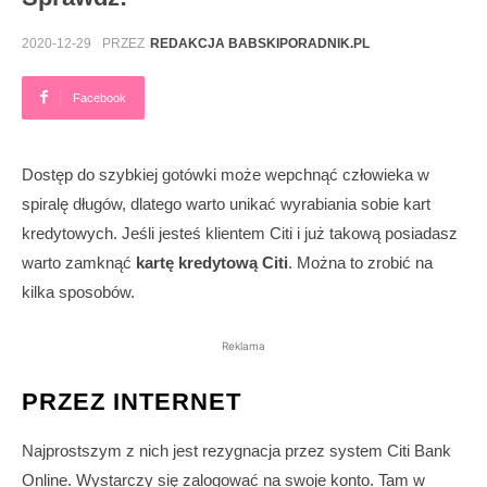
2020-12-29
PRZEZ
REDAKCJA BABSKIPORADNIK.PL
Facebook
Dostęp do szybkiej gotówki może wepchnąć człowieka w
spiralę długów, dlatego warto unikać wyrabiania sobie kart
kredytowych. Jeśli jesteś klientem Citi i już takową posiadasz
warto zamknąć
kartę kredytową Citi
. Można to zrobić na
kilka sposobów.
Reklama
PRZEZ INTERNET
Najprostszym z nich jest rezygnacja przez system Citi Bank
Online. Wystarczy się zalogować na swoje konto. Tam w