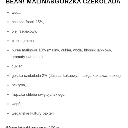
BEAN! MALINA&GORZKA CZEKOLADA
woda,
nasiona fasoli 15%,
olej rzepakowy,
białko grochu,
purée malinowe 10% (maliny, cukier, woda, błonnik jabłkowy,
aromaty naturalne),
cukier,
gorzka czekolada 2% (tłuszcz kakaowy, miazga kakaowa, cukier),
pektyna,
mączka chleba świętojańskiego,
wapń,
wegańskie kultury bakterii
Wartość odżywcza
w 100g: