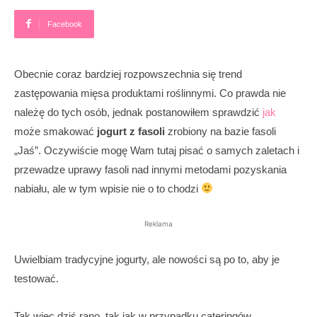
Facebook
Obecnie coraz bardziej rozpowszechnia się trend
zastępowania mięsa produktami roślinnymi. Co prawda nie
należę do tych osób, jednak postanowiłem sprawdzić
jak
może smakować
jogurt z fasoli
zrobiony na bazie fasoli
„Jaś”. Oczywiście mogę Wam tutaj pisać o samych zaletach i
przewadze uprawy fasoli nad innymi metodami pozyskania
nabiału, ale w tym wpisie nie o to chodzi
Reklama
Uwielbiam tradycyjne jogurty, ale nowości są po to, aby je
testować.
Tak więc dziś rano, tak jak w przypadku cateringów