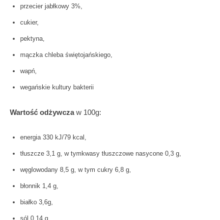
przecier jabłkowy 3%,
cukier,
pektyna,
mączka chleba świętojańskiego,
wapń,
wegańskie kultury bakterii
Wartość odżywcza
w 100g:
energia 330 kJ/79 kcal,
tłuszcze 3,1 g, w tymkwasy tłuszczowe nasycone 0,3 g,
węglowodany 8,5 g, w tym cukry 6,8 g,
błonnik 1,4 g,
białko 3,6g,
sól 0,14 g,