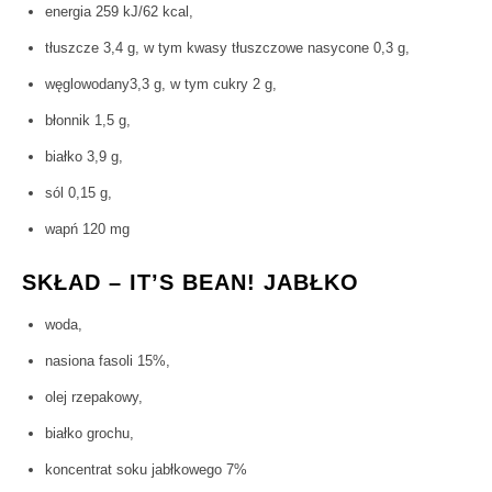
energia 259 kJ/62 kcal,
tłuszcze 3,4 g, w tym kwasy tłuszczowe nasycone 0,3 g,
węglowodany3,3 g, w tym cukry 2 g,
błonnik 1,5 g,
białko 3,9 g,
sól 0,15 g,
wapń 120 mg
SKŁAD – IT’S BEAN! JABŁKO
woda,
nasiona fasoli 15%,
olej rzepakowy,
białko grochu,
koncentrat soku jabłkowego 7%