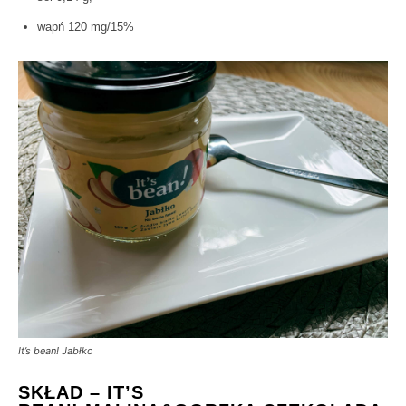
wapń 120 mg/15%
It’s bean! Jabłko
SKŁAD – IT’S