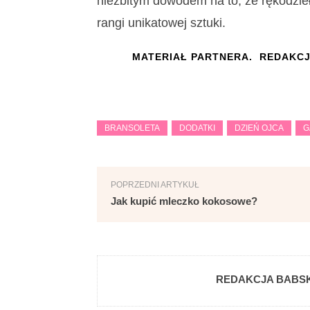
niezbitym dowodem na to, że rękodzieł
rangi unikatowej sztuki.
MATERIAŁ PARTNERA. REDAKCJ
BRANSOLETA
DODATKI
DZIEŃ OJCA
G
POPRZEDNI ARTYKUŁ
Jak kupić mleczko kokosowe?
REDAKCJA BABSK