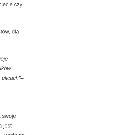
blecie czy
tów, dla
woje
pików
 ulicach
”
–
ą swoje
 jest