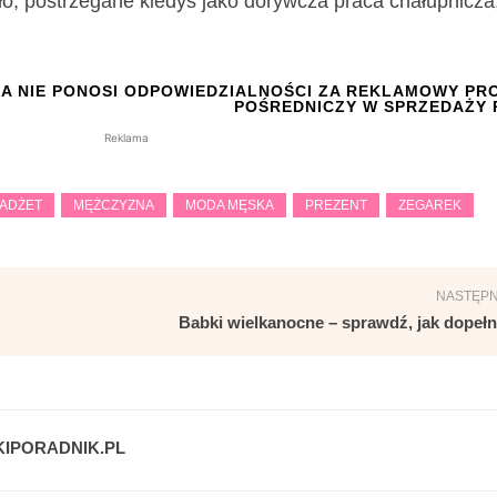
o, postrzegane kiedyś jako dorywcza praca chałupnicza,
A NIE PONOSI ODPOWIEDZIALNOŚCI ZA REKLAMOWY PRO
POŚREDNICZY W SPRZEDAŻY 
Reklama
ADŻET
MĘŻCZYZNA
MODA MĘSKA
PREZENT
ZEGAREK
NASTĘPN
Babki wielkanocne – sprawdź, jak dopełni
IPORADNIK.PL