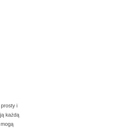
prosty i
ają każdą
i mogą