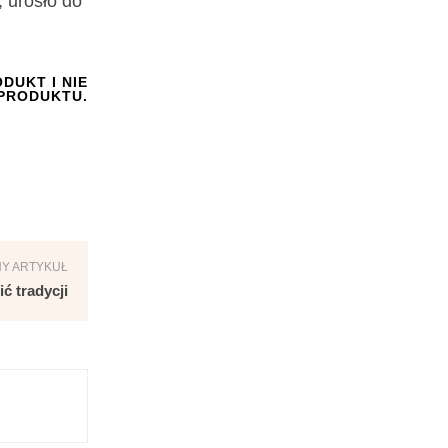
 urosło do
DUKT I NIE
PRODUKTU.
Y ARTYKUŁ
ć tradycji