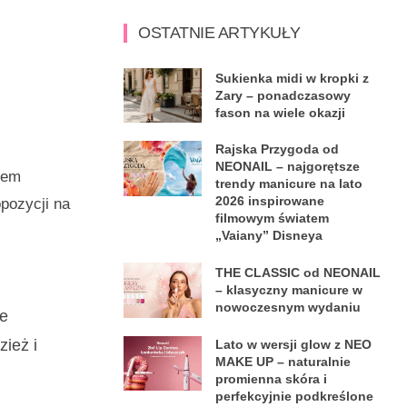
OSTATNIE ARTYKUŁY
Sukienka midi w kropki z
Zary – ponadczasowy
fason na wiele okazji
Rajska Przygoda od
NEONAIL – najgorętsze
iem
trendy manicure na lato
2026 inspirowane
pozycji na
filmowym światem
„Vaiany” Disneya
THE CLASSIC od NEONAIL
– klasyczny manicure w
nowoczesnym wydaniu
ne
zież i
Lato w wersji glow z NEO
MAKE UP – naturalnie
promienna skóra i
perfekcyjnie podkreślone