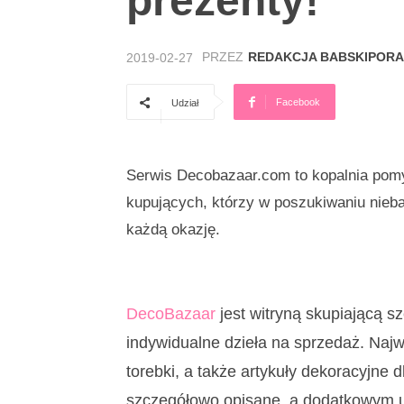
prezenty!
PRZEZ
REDAKCJA BABSKIPORA
2019-02-27
Facebook
Udział
Serwis Decobazaar.com to kopalnia pomys
kupujących, którzy w poszukiwaniu nieb
każdą okazję.
DecoBazaar
jest witryną skupiającą sz
indywidualne dzieła na sprzedaż. Najw
torebki, a także artykuły dekoracyjne 
szczegółowo opisane, a dodatkowym uł