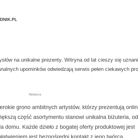
DNIK.PL
łów na unikalne prezenty. Witryna od lat cieszy się uznan
analnych upominków odwiedzają serwis pełen ciekawych pro
Reklama
erokie grono ambitnych artystów, którzy prezentują onli
iększą część asortymentu stanowi unikalna biżuteria, od
dla domu. Każde dzieło z bogatej oferty produktowej jest
atwieniem jest bezpośredni kontakt z jego twórcą.