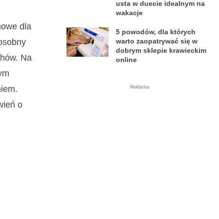
usta w duecie idealnym na
wakacje
mowe dla
5 powodów, dla których
warto zaopatrywać się w
 osobny
dobrym sklepie krawieckim
chów. Na
online
żym
Reklama
niem.
wień o