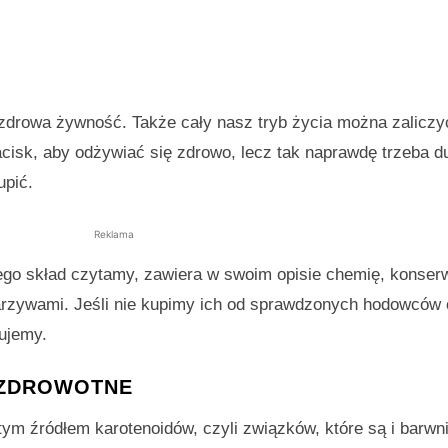
ezdrowa żywność. Także cały nasz tryb życia można zaliczy
acisk, aby odżywiać się zdrowo, lecz tak naprawdę trzeba d
upić.
Reklama
ego skład czytamy, zawiera w swoim opisie chemię, konser
warzywami. Jeśli nie kupimy ich od sprawdzonych hodowców 
ujemy.
 ZDROWOTNE
atym źródłem karotenoidów, czyli związków, które są i barwn