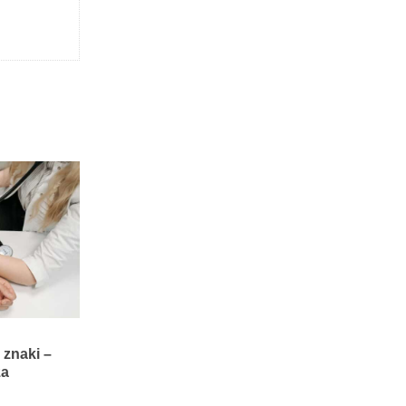
 znaki –
za