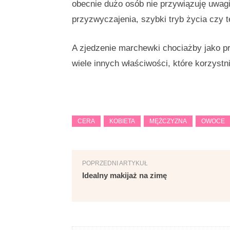
obecnie dużo osób nie przywiązuję uwagi
przyzwyczajenia, szybki tryb życia czy t
A zjedzenie marchewki chociażby jako p
wiele innych właściwości, które korzyst
CERA
KOBIETA
MĘŻCZYZNA
OWOCE
POPRZEDNI ARTYKUŁ
Idealny makijaż na zimę