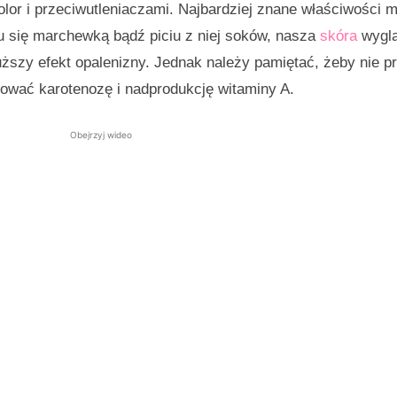
or i przeciwutleniaczami. Najbardziej znane właściwości m
iu się marchewką bądź piciu z niej soków, nasza
skóra
wyglą
uższy efekt opalenizny. Jednak należy pamiętać, żeby nie 
ować karotenozę i nadprodukcję witaminy A.
Obejrzyj wideo