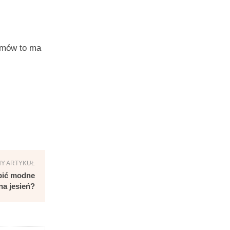
amów to ma
Y ARTYKUŁ
pić modne
na jesień?