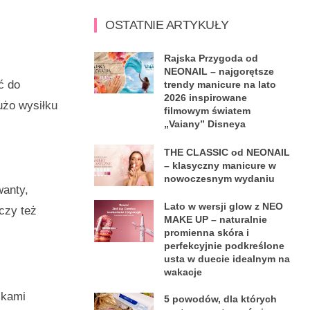
OSTATNIE ARTYKUŁY
Rajska Przygoda od
NEONAIL – najgorętsze
ć do
trendy manicure na lato
2026 inspirowane
użo wysiłku
filmowym światem
„Vaiany” Disneya
THE CLASSIC od NEONAIL
– klasyczny manicure w
nowoczesnym wydaniu
wanty,
Lato w wersji glow z NEO
czy też
MAKE UP – naturalnie
promienna skóra i
perfekcyjnie podkreślone
usta w duecie idealnym na
wakacje
ikami
5 powodów, dla których