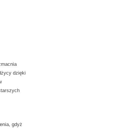
zmacnia
dżycy dzięki
w
starszych
enia, gdyż