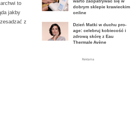
warto zaopatrywać się w
archwi to
dobrym sklepie krawieckim
da jakby
online
przesadzać z
Dzień Matki w duchu pro-
age: celebruj kobiecość i
zdrową skórę z Eau
Thermale Avène
Reklama