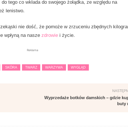
 do tego co wkłada do swojego żołądka, ze względu na
eż lenistwo.
rzekąski nie dość, że pomoże w zrzuceniu zbędnych kilogr
nie wpłyną na nasze
zdrowie
i życie.
Reklama
SKÓRA
TWARZ
WARZYWA
WYGLĄD
NASTĘPN
Wyprzedaże botków damskich – gdzie ku
buty 