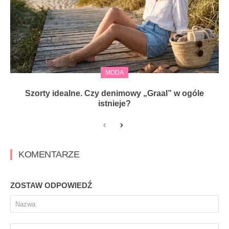
MODA
Szorty idealne. Czy denimowy „Graal” w ogóle
istnieje?
KOMENTARZE
ZOSTAW ODPOWIEDŹ
Na