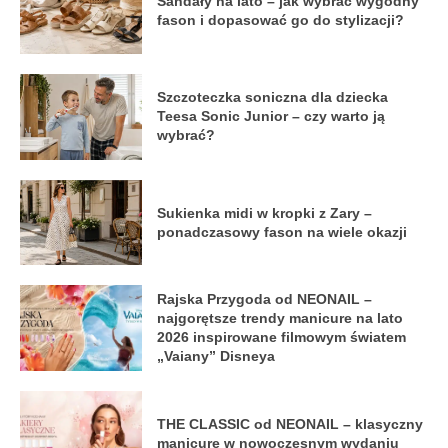
Sandały na lato – jak wybrać wygodny
fason i dopasować go do stylizacji?
Szczoteczka soniczna dla dziecka
Teesa Sonic Junior – czy warto ją
wybrać?
Sukienka midi w kropki z Zary –
ponadczasowy fason na wiele okazji
Rajska Przygoda od NEONAIL –
najgorętsze trendy manicure na lato
2026 inspirowane filmowym światem
„Vaiany” Disneya
THE CLASSIC od NEONAIL – klasyczny
manicure w nowoczesnym wydaniu