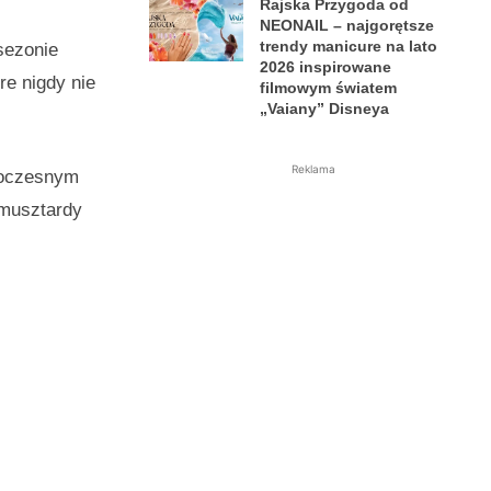
Rajska Przygoda od
NEONAIL – najgorętsze
trendy manicure na lato
 sezonie
2026 inspirowane
re nigdy nie
filmowym światem
„Vaiany” Disneya
Reklama
owoczesnym
musztardy