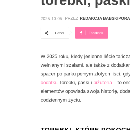
torebki, paski
PRZEZ
REDAKCJA BABSKIPORA
2025-10-05
Facebook
Udział
W 2025 roku, kiedy jesienne liście tańczą
wełnianymi szalami, ale także z dodatkam
spacer po parku pełnym złotych liści, 
dodatki
. Torebki, paski i
biżuteria
– to one
elementów opowiada swoją historię, doda
codziennym życiu.
TOREBKI, KTÓRE POKOCH