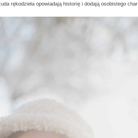
cuda rękodzieła opowiadają historię i dodają osobistego char