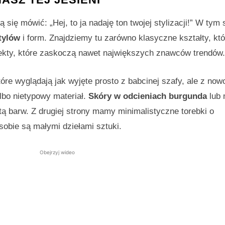
 się mówić: „Hej, to ja nadaję ton twojej stylizacji!” W tym
tylów
i form. Znajdziemy tu zarówno klasyczne kształty, któ
jekty, które zaskoczą nawet największych znawców trendów.
tóre wyglądają jak wyjęte prosto z babcinej szafy, ale z n
lbo nietypowy materiał.
Skóry w odcieniach burgunda
lub 
tą barw. Z drugiej strony mamy minimalistyczne torebki o
obie są małymi dziełami sztuki.
Obejrzyj wideo