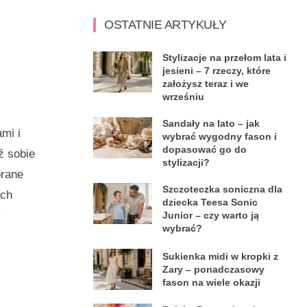
OSTATNIE ARTYKUŁY
Stylizacje na przełom lata i
jesieni – 7 rzeczy, które
założysz teraz i we
wrześniu
Sandały na lato – jak
ami i
wybrać wygodny fason i
dopasować go do
ź sobie
stylizacji?
brane
Szczoteczka soniczna dla
ych
dziecka Teesa Sonic
Junior – czy warto ją
wybrać?
Sukienka midi w kropki z
Zary – ponadczasowy
fason na wiele okazji