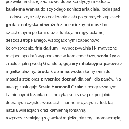
pozwala na dłużej zachować dobrą kondycję i młodość,
kamienna wanna
do szybkiego schładzania ciała,
lodospad
– lodowe kryształy do nacierania ciała po gorących kąpielach,
grota z natryskami wrażeń
z oceanicznymi muszlami i
szlachetnymi perłami oraz z funkcjami mgły polarnej i
deszczu tropikalnego, wzbogaconymi zapachowo i
kolorystycznie,
frigidarium
– wypoczywalnia i klimatyczne
miejsce spotkań wyposażone w kamienne ławy,
woda życia
–
źródło z pitną wodą Grandera,
gejzery inhalacyjno-parowe
z
mgiełką plazmy,
brodzik z zimną wodą
i kamykami do
masażu stóp oraz
prysznice doznań
dla pań i dla panów. Na
uwagę zasługuje
Strefa Harmonii Czakr
z podgrzewanymi,
kamiennymi leżankami i muzyką solfeżową o specjalnie
dobranych częstotliwościach i harmonizujących z ludzką
naturą wibracjach oraz kamienną fontanną,
rozprzestrzeniającą się wokół mgiełką plazmy i aromaterapią.