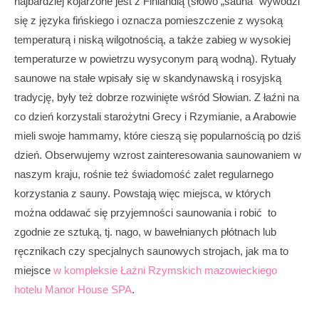
najbardziej kojarzone jest z Finlandią (słowo „sauna” wywodzi
się z języka fińskiego i oznacza pomieszczenie z wysoką
temperaturą i niską wilgotnością, a także zabieg w wysokiej
temperaturze w powietrzu wysyconym parą wodną). Rytuały
saunowe na stałe wpisały się w skandynawską i rosyjską
tradycję, były też dobrze rozwinięte wśród Słowian. Z łaźni na
co dzień korzystali starożytni Grecy i Rzymianie, a Arabowie
mieli swoje hammamy, które cieszą się popularnością po dziś
dzień. Obserwujemy wzrost zainteresowania saunowaniem w
naszym kraju, rośnie też świadomość zalet regularnego
korzystania z sauny. Powstają więc miejsca, w których
można oddawać się przyjemności saunowania i robić to
zgodnie ze sztuką, tj. nago, w bawełnianych płótnach lub
ręcznikach czy specjalnych saunowych strojach, jak ma to
miejsce
w kompleksie Łaźni Rzymskich mazowieckiego
hotelu Manor House SPA
.