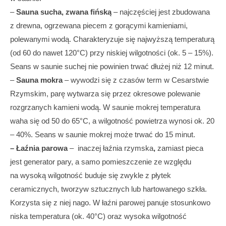
–
Sauna sucha, zwana fińską
– najczęściej jest zbudowana
z drewna, ogrzewana piecem z gorącymi kamieniami,
polewanymi wodą. Charakteryzuje się najwyższą temperaturą
(od 60 do nawet 120°C) przy niskiej wilgotności (ok. 5 – 15%).
Seans w saunie suchej nie powinien trwać dłużej niż 12 minut.
–
Sauna mokra
– wywodzi się z czasów term w Cesarstwie
Rzymskim, parę wytwarza się przez okresowe polewanie
rozgrzanych kamieni wodą. W saunie mokrej temperatura
waha się od 50 do 65°C, a wilgotność powietrza wynosi ok. 20
– 40%. Seans w saunie mokrej może trwać do 15 minut.
– Łaźnia parowa
– inaczej łaźnia rzymska
,
zamiast pieca
jest generator pary, a samo pomieszczenie ze względu
na wysoką wilgotność buduje się zwykle z płytek
ceramicznych, tworzyw sztucznych lub hartowanego szkła.
Korzysta się z niej nago. W łaźni parowej panuje stosunkowo
niska temperatura (ok. 40°C) oraz wysoka wilgotność