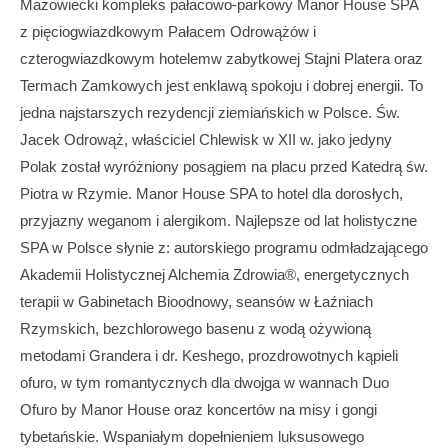
Mazowiecki kompleks pałacowo-parkowy Manor House SPA
z pięciogwiazdkowym Pałacem Odrowążów i
czterogwiazdkowym hotelemw zabytkowej Stajni Platera oraz
Termach Zamkowych jest enklawą spokoju i dobrej energii. To
jedna najstarszych rezydencji ziemiańskich w Polsce. Św.
Jacek Odrowąż, właściciel Chlewisk w XII w. jako jedyny
Polak został wyróżniony posągiem na placu przed Katedrą św.
Piotra w Rzymie. Manor House SPA to hotel dla dorosłych,
przyjazny weganom i alergikom. Najlepsze od lat holistyczne
SPA w Polsce słynie z: autorskiego programu odmładzającego
Akademii Holistycznej Alchemia Zdrowia®, energetycznych
terapii w Gabinetach Bioodnowy, seansów w Łaźniach
Rzymskich, bezchlorowego basenu z wodą ożywioną
metodami Grandera i dr. Keshego, prozdrowotnych kąpieli
ofuro, w tym romantycznych dla dwojga w wannach Duo
Ofuro by Manor House oraz koncertów na misy i gongi
tybetańskie. Wspaniałym dopełnieniem luksusowego