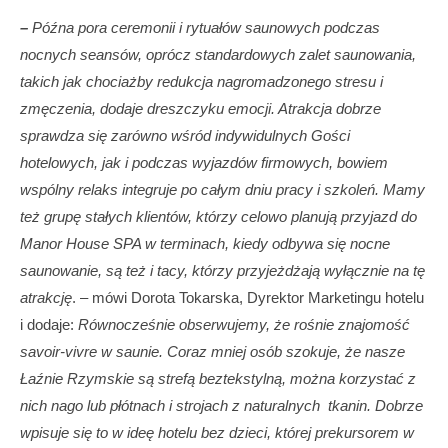
–
Późna pora ceremonii i rytuałów saunowych podczas
nocnych seansów, oprócz standardowych zalet saunowania,
takich jak chociażby redukcja nagromadzonego stresu i
zmęczenia, dodaje dreszczyku emocji. Atrakcja dobrze
sprawdza się zarówno wśród indywidulnych Gości
hotelowych, jak i podczas wyjazdów firmowych, bowiem
wspólny relaks integruje po całym dniu pracy i szkoleń. Mamy
też grupę stałych klientów, którzy celowo planują przyjazd do
Manor House SPA w terminach, kiedy odbywa się nocne
saunowanie, są też i tacy, którzy przyjeżdżają wyłącznie na tę
atrakcję
. – mówi Dorota Tokarska, Dyrektor Marketingu hotelu
i dodaje:
Równocześnie obserwujemy, że rośnie znajomość
savoir-vivre w saunie. Coraz mniej osób szokuje, że nasze
Łaźnie Rzymskie są strefą beztekstylną, można korzystać z
nich nago lub płótnach i strojach z naturalnych tkanin. Dobrze
wpisuje się to w ideę hotelu bez dzieci, której prekursorem w