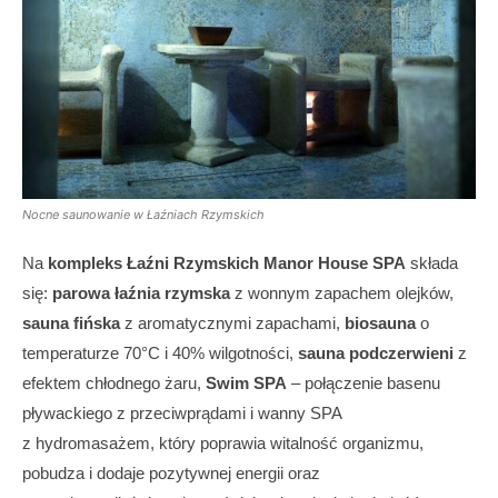
Nocne saunowanie w Łaźniach Rzymskich
Na
kompleks Łaźni Rzymskich Manor House SPA
składa
się:
parowa łaźnia rzymska
z wonnym zapachem olejków,
sauna fińska
z aromatycznymi zapachami,
biosauna
o
temperaturze 70°C i 40% wilgotności,
sauna podczerwieni
z
efektem chłodnego żaru,
Swim SPA
– połączenie basenu
pływackiego z przeciwprądami i wanny SPA
z hydromasażem, który poprawia witalność organizmu,
pobudza i dodaje pozytywnej energii oraz