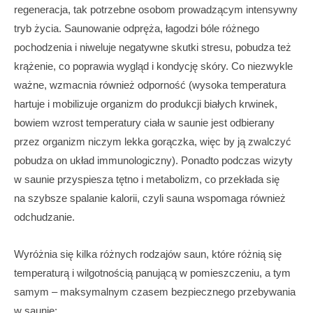
regeneracja, tak potrzebne osobom prowadzącym intensywny
tryb życia. Saunowanie odpręża, łagodzi bóle różnego
pochodzenia i niweluje negatywne skutki stresu, pobudza też
krążenie, co poprawia wygląd i kondycję skóry. Co niezwykle
ważne, wzmacnia również odporność (wysoka temperatura
hartuje i mobilizuje organizm do produkcji białych krwinek,
bowiem wzrost temperatury ciała w saunie jest odbierany
przez organizm niczym lekka gorączka, więc by ją zwalczyć
pobudza on układ immunologiczny). Ponadto podczas wizyty
w saunie przyspiesza tętno i metabolizm, co przekłada się
na szybsze spalanie kalorii, czyli sauna wspomaga również
odchudzanie.
Wyróżnia się kilka różnych rodzajów saun, które różnią się
temperaturą i wilgotnością panującą w pomieszczeniu, a tym
samym – maksymalnym czasem bezpiecznego przebywania
w saunie: