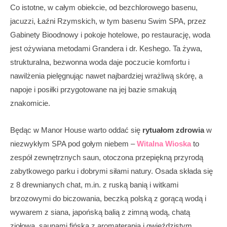
Co istotne, w całym obiekcie, od bezchlorowego basenu,
jacuzzi, Łaźni Rzymskich, w tym basenu Swim SPA, przez
Gabinety Bioodnowy i pokoje hotelowe, po restaurację, woda
jest ożywiana metodami Grandera i dr. Keshego. Ta żywa,
strukturalna, bezwonna woda daje poczucie komfortu i
nawilżenia pielęgnując nawet najbardziej wrażliwą skórę, a
napoje i posiłki przygotowane na jej bazie smakują
znakomicie.
Będąc w Manor House warto oddać się
rytuałom zdrowia
w
niezwykłym SPA pod gołym niebem –
Witalna Wioska
to
zespół zewnętrznych saun, otoczona przepiękną przyrodą
zabytkowego parku i dobrymi siłami natury. Osada składa się
z 8 drewnianych chat, m.in. z ruską banią i witkami
brzozowymi do biczowania, beczką polską z gorącą wodą i
wywarem z siana, japońską balią z zimną wodą, chatą
ziołową, saunami fińską z aromaterapią i gwieździstym