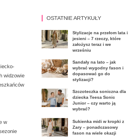
OSTATNIE ARTYKUŁY
Stylizacje na przełom lata i
jesieni – 7 rzeczy, które
założysz teraz i we
wrześniu
Sandały na lato – jak
iecko-
wybrać wygodny fason i
dopasować go do
h widzowie
stylizacji?
mieszkańców
Szczoteczka soniczna dla
dziecka Teesa Sonic
Junior – czy warto ją
wybrać?
Sukienka midi w kropki z
e w
Zary – ponadczasowy
 sezonie
fason na wiele okazji