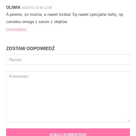
OLIWIA
2018-01-23 W 12:08
A pewnie, że można, a nawet trzeba! Są nawet specjalne farby, np.
cameleo omega z serum z olejków.
ODPOWIEDZ
ZOSTAW ODPOWIEDŹ
Na
Komentarz: