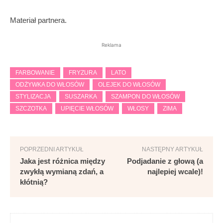
Materiał partnera.
Reklama
FARBOWANIE
FRYZURA
LATO
ODŻYWKA DO WŁOSÓW
OLEJEK DO WŁOSÓW
STYLIZACJA
SUSZARKA
SZAMPON DO WŁOSÓW
SZCZOTKA
UPIĘCIE WŁOSÓW
WŁOSY
ZIMA
POPRZEDNI ARTYKUŁ
NASTĘPNY ARTYKUŁ
Jaka jest różnica między
Podjadanie z głową (a
zwykłą wymianą zdań, a
najlepiej wcale)!
kłótnią?